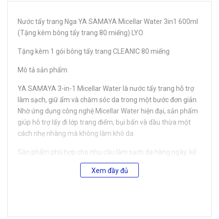
Nước tẩy trang Nga YA SAMAYA Micellar Water 3in1 600ml
(Tặng kèm bông tẩy trang 80 miếng) LYO
Tặng kèm 1 gói bông tẩy trang CLEANIC 80 miếng
Mô tả sản phẩm
YA SAMAYA 3-in-1 Micellar Water là nước tẩy trang hỗ trợ
làm sạch, giữ ẩm và chăm sóc da trong một bước đơn giản.
Nhờ ứng dụng công nghệ Micellar Water hiện đại, sản phẩm
giúp hỗ trợ lấy đi lớp trang điểm, bụi bẩn và dầu thừa một
cách nhẹ nhàng mà không làm khô da.
Sản phẩm phù hợp cho nhu cầu làm sạch da hàng ngày, kể
cả với làn da nhạy cảm. Đây là dòng sản phẩm đến từ Nga
Xem đầy đủ
với tiêu chuẩn chất lượng, đi kèm quà tặng thiết thực là bông
tẩy trang CLEANIC 80 miếng.
Hai lựa chọn theo từng loại da