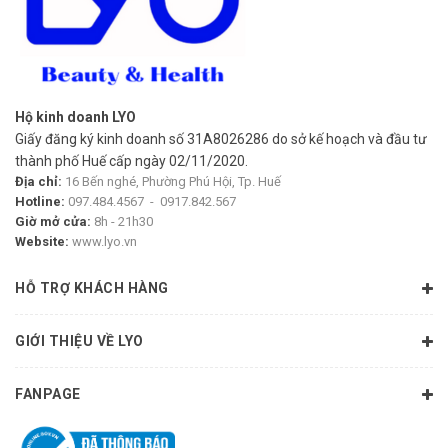
Quốc gia sản xuất: Nga
Nhà sản xuất: Limited Liability Company “COTTON CLUB”
Địa chỉ: 1-y Lipovypereulok, premiss 4, Sobolikha village,
Hộ kinh doanh LYO
Balashikha city, Moscow region, 143985, Russian Federation
Giấy đăng ký kinh doanh số 31A8026286 do sở kế hoạch và đầu tư
thành phố Huế cấp ngày 02/11/2020.
Hướng dẫn sử dụng
Địa chỉ:
16 Bến nghé, Phường Phú Hội, Tp. Huế
Lắc đều chai trước khi dùng.
Hotline:
097.484.4567
-
0917.842.567
Giờ mở cửa:
8h - 21h30
Thấm nước tẩy trang vào bông và lau nhẹ nhàng vùng mặt,
Website:
www.lyo.vn
mắt và môi.
HỖ TRỢ KHÁCH HÀNG
Rửa lại với nước sạch nếu cần.
Sử dụng mỗi ngày để làm sạch da hiệu quả.
GIỚI THIỆU VỀ LYO
Lưu ý
FANPAGE
Đối với da quá nhạy cảm, nên thử trên một vùng da nhỏ
trước khi sử dụng toàn mặt.