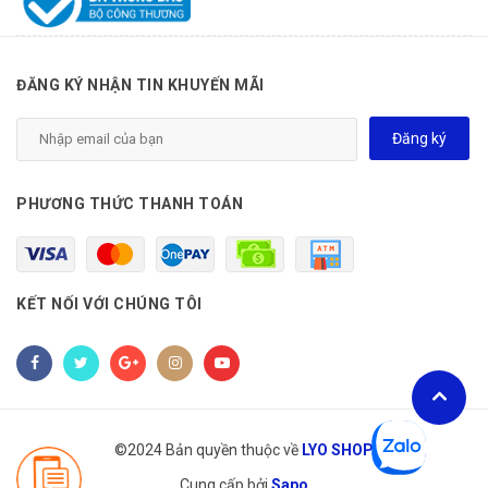
Hiệu quả có thể khác nhau tùy vào cơ địa mỗi người.
#YaSamaya #NuocTayTrangNga #MicellarWater
ĐĂNG KÝ NHẬN TIN KHUYẾN MÃI
Đăng ký
PHƯƠNG THỨC THANH TOÁN
KẾT NỐI VỚI CHÚNG TÔI
©2024 Bản quyền thuộc về
LYO SHOP
Cung cấp bởi
Sapo