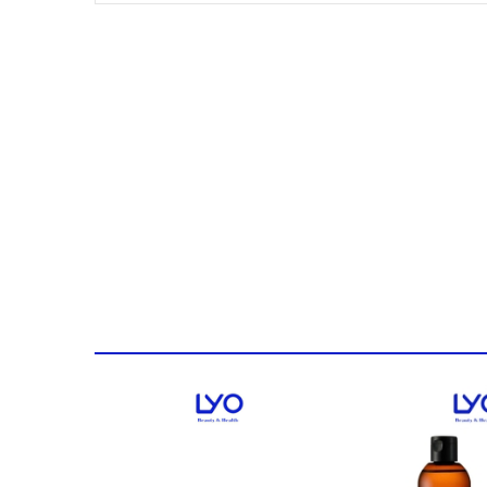
- Da mẩn đỏ, da cần phục hồi
- Da khô sạm, thiếu độ ẩm, xỉn màu.
Ngày sản xuất: Xem trên bao bì
Hạn sử dụng: 03 năm kể từ ngày sản xuất
THÔNG TIN CHI TIẾT:
Nước thần nuôi da căng bóng CNP PROPOLIS TREAT
tổn chiết xuất từ thành phần keo ong tự nhiên.
THÀNH PHẦN:
- Chiết xuất keo ong: Hỗ trợ kiểm soát dầu thừa và g
- Hyaluronic Acid cung cấp giàu độ ẩm, giúp duy trì