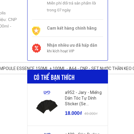
Miễn phí đổi trả sản phẩm lỗi
trong 07 ngày
lis
iệu: CNP
00ml -
Cam kết hàng chính hãng
Nhận nhiều ưu đã hấp dẫn
khi kích hoạt VIP
MPOULE ESSENCE 150ML + 100ML - A64 - CNP - SET NƯỚC THẦN K
CÓ THỂ BẠN THÍCH
a952 - Jary - Miếng
Dán Tóc Tự Dính
Sticker (Se...
18.000₫
49.000₫