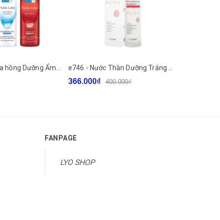
e682 - Nước hoa hồng Dưỡng Ẩm Hada Labo dưỡng trắng, chống lão hóa Lotion Hada Labo (Toner) 170ml LYO
e746 - Nước Thần Dưỡng Trắng Da Cân Bằng Độ Ẩm Angel's Liquid Tone Up Whitening Program Glutathione Treatment Essence 150ml
366.000₫
265.000₫
400.000₫
FANPAGE
LYO SHOP