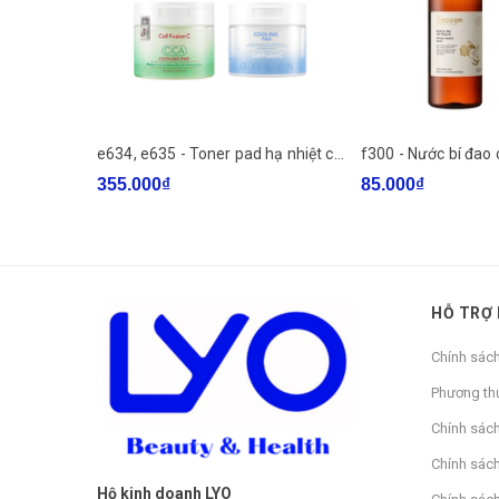
- Madecassoside: Chiết xuất rau má có khả năng giảm
- Niacinamide: Hỗ trợ dưỡng trắng da
- Ngoài ra còn có mật ong, B5
e634, e635 - Toner pad hạ nhiệt cấp tốc Cell Fusion C Cooling Pad 70 miếng, Toner pad làm dịu da mụn Cell Fusion C CICA Cooling Pad 70 miếng
355.000₫
85.000₫
CÔNG DỤNG:
- Kích hoạt năng lượng và giúp sản phẩm skincare phá
- Dưỡng ẩm sâu nhưng không gây nhờn rít bí tắc lcl
HỖ TRỢ
- Giải tỏa những căng thẳng, làm dịu cấp tốc phản ứ
Chính sác
- Giúp da bớt xỉn màu và nhìn căng tràn sức sống
Phương th
- Tái tạo bảo vệ hàng rào da vững chắc
Chính sác
- Chống oxy hóa, chống lão hóa da
Chính sách
Hộ kinh doanh LYO