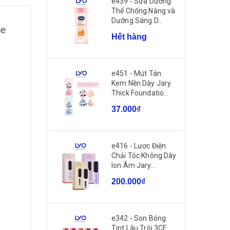
e439 - Sữa Dưỡng
Thể Chống Nắng và
Dưỡng Sáng D...
le
Hết hàng
e451 - Mút Tán
Kem Nền Dày Jary
Thick Foundatio...
37.000₫
e416 - Lược Điện
Chải Tóc Không Dây
Ion Âm Jary...
200.000₫
e342 - Son Bóng
Tint Lâu Trôi 3CE