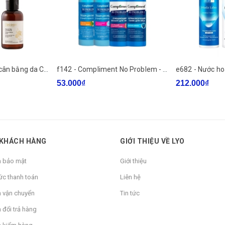
 kích ứng và dịu làn da.
f300 - Nước bí đao cân bằng da Cocoon Winter Melon Toner 140ml - 310ml
f142 - Compliment No Problem - Toner (hàng Nga) 200ml
53.000₫
212.000₫
t huy tác động rõ rệt trên da
 KHÁCH HÀNG
GIỚI THIỆU VỀ LYO
ng quá mẫn trên da
h bảo mật
Giới thiệu
ức thanh toán
Liên hệ
h vận chuyển
Tin tức
 đổi trả hàng