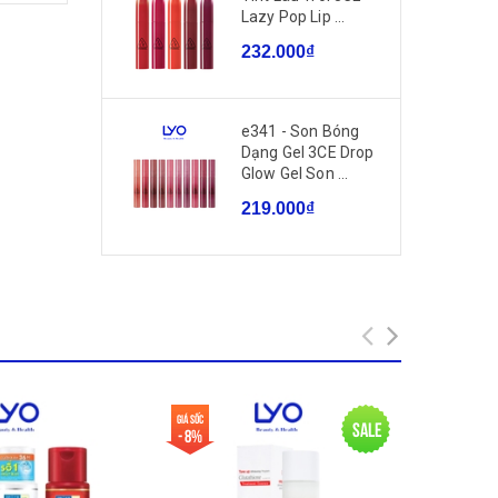
Lazy Pop Lip ...
232.000₫
e341 - Son Bóng
Dạng Gel 3CE Drop
Glow Gel Son ...
219.000₫
ư
Giá sốc
Giá sốc
Sale
- 8%
- 9%