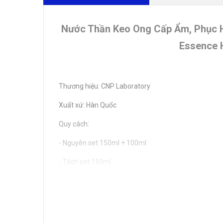
Nước Thần Keo Ong Cấp Ẩm, Phục H
Essence 
Thương hiệu: CNP Laboratory
Xuất xứ: Hàn Quốc
Quy cách:
- Nguyên set 150ml + 100ml
- Tách set 150ml
- Tách set 100ml
Loại da khuyên dùng:
- Da nhạy cảm, dễ kích ứng.