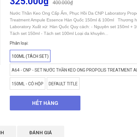
325.000₫
400.000₫
Nước Thần Keo Ong Cấp Ẩm, Phục Hồi Da CNP Laboratory Propo
Treatment Ampule Essence Hàn Quốc 150ml & 100ml Thương h
Laboratory Xuất xứ: Hàn Quốc Quy cách: - Nguyên set 150ml + 1
Tách set 150ml - Tách set 100ml Loại da khuyên...
Phân loại:
100ML (TÁCH SET)
A64 - CNP - SET NƯỚC THẦN KEO ONG PROPOLIS TREATMENT A
150ML - CÓ HỘP
DEFAULT TITLE
HẾT HÀNG
NH
ĐÁNH GIÁ