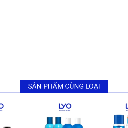
MENT AMPULE ESSENCE. Đây là nước thần làm mềm, phục hồi tế bào h
SẢN PHẨM CÙNG LOẠI
iúp cho làn da rạng ngời, mịn màng.
 làn da mịn màng, ẩm mượt.