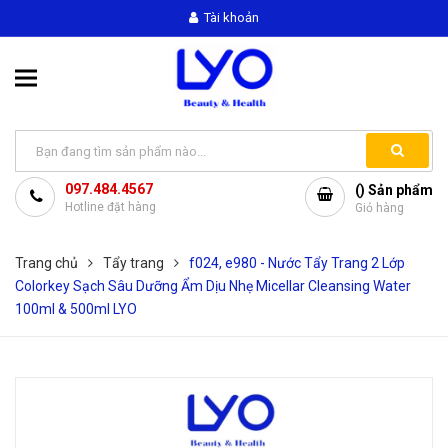
Tài khoản
097.484.4567
(
) Sản phẩm
Hotline đặt hàng
Giỏ hàng
Trang chủ
Tẩy trang
f024, e980 - Nước Tẩy Trang 2 Lớp
Colorkey Sạch Sâu Dưỡng Ẩm Dịu Nhẹ Micellar Cleansing Water
100ml & 500ml LYO