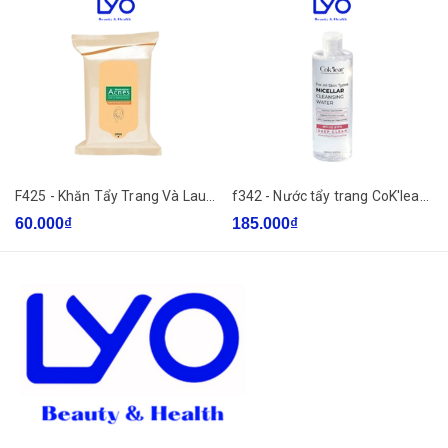
📌 HƯỚNG DẪN SỬ DỤNG
Thấm nước tẩy trang vào bông cotton.
Lau nhẹ nhàng khắp mặt, môi và vùng mắt cho đến khi sạch
hoàn toàn.
Có thể dùng hàng ngày sáng và tối để làm sạch da tối ưu.
F425 - Khăn Tẩy Trang Và Lau Mặt ROHTO Acnes Make-Up Remover Gói 20 Miếng
f342 - Nước tẩy trang CoK'lear Micellar Cleansing Water 500ml
60.000₫
185.000₫