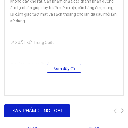
không gây khô rát. Sản phẩm chứa các thành phần dưỡng
ẩm tự nhiên giúp duy trì độ mềm mịn, cân bằng ẩm, mang
lại cảm giác tươi mát và sạch thoáng cho làn da sau mỗi lần
sử dụng.
📍 XUẤT XỨ: Trung Quốc
🌟 CÔNG DỤNG NỔI BẬT
Xem đầy đủ
Loại bỏ hoàn toàn lớp trang điểm, bụi bẩn và dầu thừa trên
da.
Cấp ẩm, duy trì làn da mềm mịn, không gây khô căng.
Làm dịu da, giúp da sạch thoáng và tươi sáng tự nhiên.
SẢN PHẨM CÙNG LOẠI
Phù hợp cho mọi loại da, kể cả da nhạy cảm.