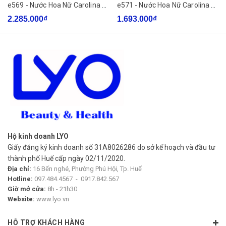
e569 - Nước Hoa Nữ Carolina Herrera Very Good Girl
e571 - Nước Hoa Nữ Carolina Herrera Good Girl Suprême EDP
2.285.000₫
1.693.000₫
Hộ kinh doanh LYO
Giấy đăng ký kinh doanh số 31A8026286 do sở kế hoạch và đầu tư
thành phố Huế cấp ngày 02/11/2020.
Địa chỉ:
16 Bến nghé, Phường Phú Hội, Tp. Huế
Hotline:
097.484.4567
-
0917.842.567
Giờ mở cửa:
8h - 21h30
Website:
www.lyo.vn
HỖ TRỢ KHÁCH HÀNG