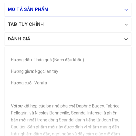
MÔ TẢ SẢN PHẨM
TAB TÙY CHỈNH
ĐÁNH GIÁ
Hương đầu: Thảo quả (Bạch đậu khấu)
Hương giữa: Ngọc lan tây
Hương cuối: Vanilla
Với sự kết hợp của ba nhà pha chế Daphné Bugey, Fabrice
Pellegrin, và Nicolas Bonneville, Scandal Intense là phiên
bản mới nhất trong dòng Scandal danh tiếng từ Jean Paul
Gaultier. Sản phẩm mới này được định vị nhằm mang đến
trải nghiệm đậm đặc, ngọt ngào và đầy cảm giác mê đắm