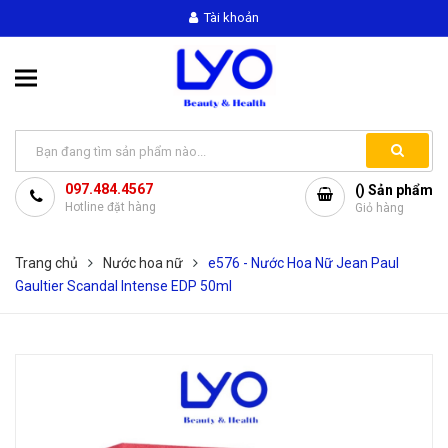
Tài khoản
097.484.4567
(
) Sản phẩm
Hotline đặt hàng
Giỏ hàng
Trang chủ
Nước hoa nữ
e576 - Nước Hoa Nữ Jean Paul
Gaultier Scandal Intense EDP 50ml