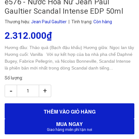
e576 - Nước Hoa Nữ Jean Paul
Gaultier Scandal Intense EDP 50ml
Thương hiệu:
Jean Paul Gaultier
| Tình trạng:
Còn hàng
2.312.000₫
Hương đầu: Thảo quả (Bạch đậu khấu) Hương giữa: Ngọc lan tây
Hương cuối: Vanilla Với sự kết hợp của ba nhà pha chế Daphné
Bugey, Fabrice Pellegrin, và Nicolas Bonneville, Scandal Intense
là phiên bản mới nhất trong dòng Scandal danh tiếng...
Số lượng:
-
+
THÊM VÀO GIỎ HÀNG
MUA NGAY
Giao hàng miễn phí tận nơi