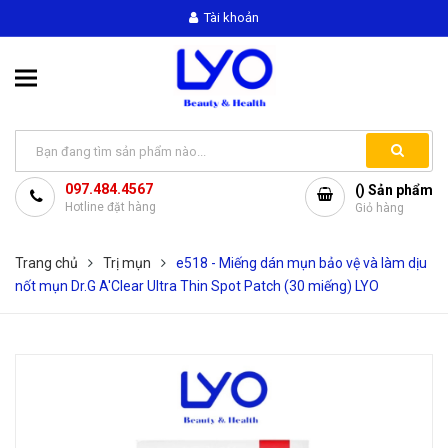
Tài khoản
097.484.4567
(
) Sản phẩm
Hotline đặt hàng
Giỏ hàng
Trang chủ
Trị mụn
e518 - Miếng dán mụn bảo vệ và làm dịu
nốt mụn Dr.G A'Clear Ultra Thin Spot Patch (30 miếng) LYO