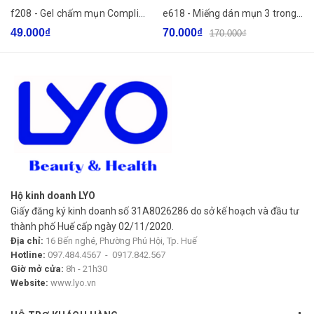
hãy nhẹ nhàng bóc ra từ mép. Thay miếng dán sau mỗi 6-8
f208 - Gel chấm mụn Compliment No Problem 25ml (Hàng Nga) LYO
e618 - Miếng dán mụn 3 trong 1 BENZAC Power Patch x 12 miếng với Salicylic Acid
giờ.
49.000₫
70.000₫
170.000₫
Hộ kinh doanh LYO
Giấy đăng ký kinh doanh số 31A8026286 do sở kế hoạch và đầu tư
thành phố Huế cấp ngày 02/11/2020.
Địa chỉ:
16 Bến nghé, Phường Phú Hội, Tp. Huế
Hotline:
097.484.4567
-
0917.842.567
Giờ mở cửa:
8h - 21h30
Website:
www.lyo.vn