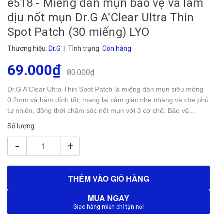
e518 - Miếng dán mụn bảo vệ và làm
dịu nốt mụn Dr.G A'Clear Ultra Thin
Spot Patch (30 miếng) LYO
Thương hiệu:
Dr.G
| Tình trạng:
Còn hàng
69.000₫
80.000₫
Dr.G A'Clear Ultra Thin Spot Patch là miếng dán mụn siêu mỏng
0.2mm và bám dính tốt, mang lại cảm giác nhẹ nhàng và che phủ
tự nhiên, đồng thời chăm sóc nốt mụn với 3 cơ chế: Bảo vệ...
Số lượng:
-
+
THÊM VÀO GIỎ HÀNG
MUA NGAY
Giao hàng miễn phí tận nơi