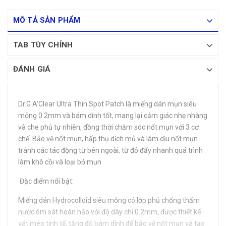
MÔ TẢ SẢN PHẨM
TAB TÙY CHỈNH
ĐÁNH GIÁ
Dr.G A'Clear Ultra Thin Spot Patch là miếng dán mụn siêu
mỏng 0.2mm và bám dính tốt, mang lại cảm giác nhẹ nhàng
và che phủ tự nhiên, đồng thời chăm sóc nốt mụn với 3 cơ
chế: Bảo vệ nốt mụn, hấp thụ dịch mủ và làm dịu nốt mụn
tránh các tác động từ bên ngoài, từ đó đẩy nhanh quá trình
làm khô cồi và loại bỏ mụn.
️ Đặc điểm nổi bật:
Miếng dán Hydrocolloid siêu mỏng có lớp phủ chống thấm
nước ôm sát hoàn hảo với độ dày chỉ 0.2mm, được thiết kế
vát mép tinh tế, tăng độ bám dính để bảo vệ nốt mụn và tạo