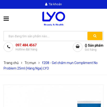
Tài khoản
097.484.4567
(
) Sản phẩm
Hotline đặt hàng
Giỏ hàng
Trang chủ
Trị mụn
f208 - Gel chấm mụn Compliment No
Problem 25ml (Hàng Nga) LYO