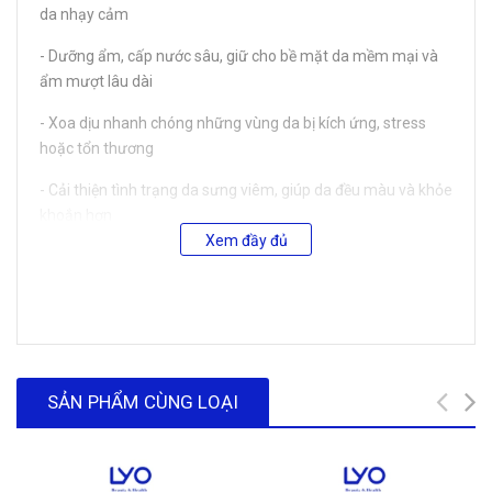
da nhạy cảm
- Dưỡng ẩm, cấp nước sâu, giữ cho bề mặt da mềm mại và
ẩm mượt lâu dài
- Xoa dịu nhanh chóng những vùng da bị kích ứng, stress
hoặc tổn thương
- Cải thiện tình trạng da sưng viêm, giúp da đều màu và khỏe
khoắn hơn
Xem đầy đủ
- Tăng cường hàng rào bảo vệ tự nhiên, ngăn ngừa dấu hiệu
lão hóa sớm
* HƯỚNG DẪN SỬ DỤNG:
SẢN PHẨM CÙNG LOẠI
- Bước 1: Làm sạch da bằng sữa rửa mặt và toner
- Bước 2: Lấy mặt nạ ra khỏi bao bì, đắp lên mặt từ 15–20
phút