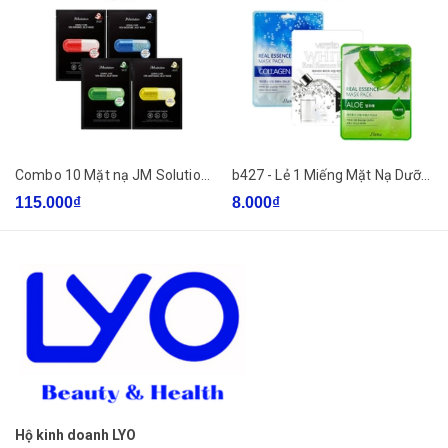
- Bước 3: Tháo mặt nạ và vỗ nhẹ để dưỡng chất thẩm thấu
hết vào da
Combo 10 Mặt nạ JM Solution Mask Dưỡng Trắng Căng Bóng Da (Đủ các màu)
b427 - Lẻ 1 Miếng Mặt Nạ Dưỡng Chất Mix Vị Jluna Real Essence Mask Pack Hàn Quốc 20ml
115.000₫
8.000₫
Hộ kinh doanh LYO