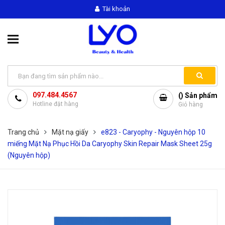
Tài khoản
097.484.4567
(
) Sản phẩm
Hotline đặt hàng
Giỏ hàng
Trang chủ
Mặt nạ giấy
e823 - Caryophy - Nguyên hộp 10
miếng Mặt Nạ Phục Hồi Da Caryophy Skin Repair Mask Sheet 25g
(Nguyên hộp)