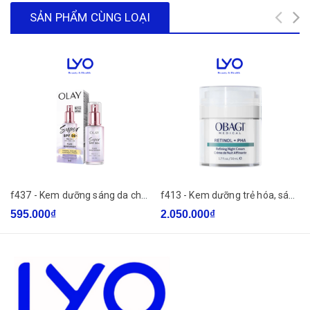
SẢN PHẨM CÙNG LOẠI
Thương hiệu: Pretty Skin
Dung tích: 50ml
Xuất xứ: Hàn Quốc
Hạn sử dụng : 3 năm kể từ NSX
THÔNG TIN CHI TIẾT:
f437 - Kem dưỡng sáng da chống nắng OLAY SUPER SPF50+ PA++++, FLUID MOISTURISER 50ml
f413 - Kem dưỡng trẻ hóa, sáng da ban đêm Obagi Retinol + PHA Refining Night Cream 50ml
595.000₫
THÀNH PHẦN:
2.050.000₫
– Sự kết hợp của 3% Tranexamic acid cùng với 3% Alpha
arbutin là điểm nhấn ấn tượng có trong bộ đôi kem dưỡng
ngày đêm Melas 2X, mang lại hiệu quả làm sáng da và làm
mờ các vết thâm nám.