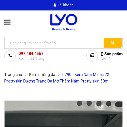
Tài khoản
097.484.4567
(
) Sản phẩm
Hotline đặt hàng
Giỏ hàng
Trang chủ
Kem dưỡng da
b790 - Kem Nám Melas 2X
Prettyskin Dưỡng Trắng Da Mờ Thâm Nám Pretty skin 50ml