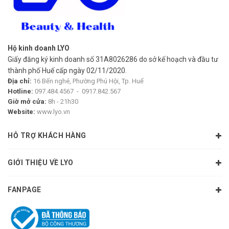
– Không thể đen, không thể già, không thể nào bị sạm nám
tàn nhang,… nếu dùng bộ đôi Pretty Skin Melas 2X Cream.
Da chỉ có thể đều màu, sáng hồng, tươi trẻ, rạng rỡ, căng mịn
hơn mỗi ngày.
Hộ kinh doanh LYO
– Vượt trội với khả năng làm mờ thâm nám, tàn nhang gấp
Giấy đăng ký kinh doanh số 31A8026286 do sở kế hoạch và đầu tư
3 lần nhờ sự kết hợpgiữa Tranexamic acid 3% và Alpha
thành phố Huế cấp ngày 02/11/2020.
Địa chỉ:
arbutin 3% ngăn chặn sự di chuyển của melanin lên lớp trên
16 Bến nghé, Phường Phú Hội, Tp. Huế
Hotline:
097.484.4567
-
0917.842.567
của biểu bì da.
Giờ mở cửa:
8h - 21h30
Website:
www.lyo.vn
– Bên cạnh đó, texture cả bộ đôi này đều là dạng cream dễ
tán, dễ thẩm thấu, nhanh tệp vào da và không để lại cảm
HỖ TRỢ KHÁCH HÀNG
giác khó chịu hay nặng mặt khi sử dụng.
GIỚI THIỆU VỀ LYO
CÔNG DỤNG:
FANPAGE
– Là kem dưỡng ban ngày còn được bổ sung thêm
Niacinamide 10% giúp dưỡng da trắng rạng rỡ, se khít lỗ
chân lông và kem dưỡng có khả năng nâng tone trắng hồng