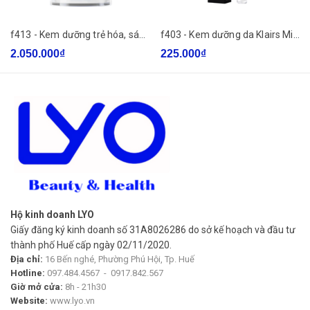
f413 - Kem dưỡng trẻ hóa, sáng da ban đêm Obagi Retinol + PHA Refining Night Cream 50ml
f403 - Kem dưỡng da Klairs Midnight Blue Clearing Water Cream 50g
2.050.000₫
225.000₫
Hộ kinh doanh LYO
Giấy đăng ký kinh doanh số 31A8026286 do sở kế hoạch và đầu tư
thành phố Huế cấp ngày 02/11/2020.
Địa chỉ:
16 Bến nghé, Phường Phú Hội, Tp. Huế
Hotline:
097.484.4567
-
0917.842.567
Giờ mở cửa:
8h - 21h30
Website:
www.lyo.vn