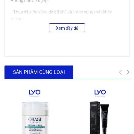
Hướng dẫn sử dụng:
- Thoa đều lên vùng da đã khô và trành vùng mắt khóe
miệng
Xem đầy đủ
- Để trên da từ 3-10 phút tùy trình trạng và rửa mặt lại bằng
nước
- Kết thúc quá trình với kem dưỡng ẩm
-----------------------------------------------------
SẢN PHẨM CÙNG LOẠI