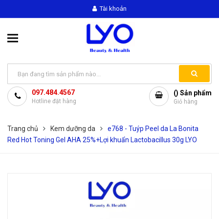
Tài khoản
097.484.4567
(
) Sản phẩm
Hotline đặt hàng
Giỏ hàng
Trang chủ
Kem dưỡng da
e768 - Tuýp Peel da La Bonita
Red Hot Toning Gel AHA 25%+Lợi khuẩn Lactobacillus 30g LYO