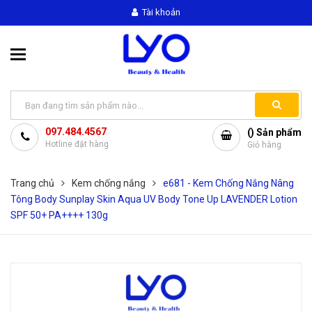
Tài khoản
097.484.4567
(
) Sản phẩm
Hotline đặt hàng
Giỏ hàng
Trang chủ
Kem chống nắng
e681 - Kem Chống Nắng Nâng
Tông Body Sunplay Skin Aqua UV Body Tone Up LAVENDER Lotion
SPF 50+ PA++++ 130g