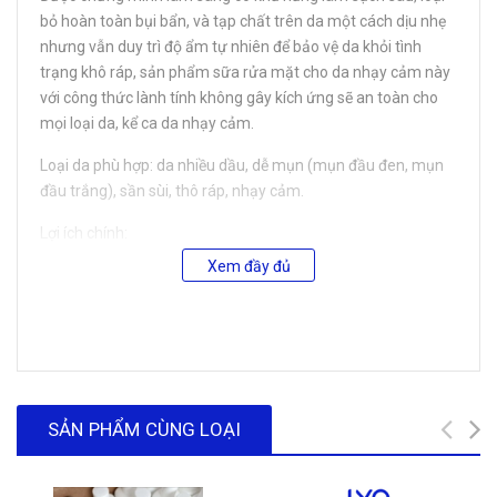
bỏ hoàn toàn bụi bẩn, và tạp chất trên da một cách dịu nhẹ
nhưng vẫn duy trì độ ẩm tự nhiên để bảo vệ da khỏi tình
trạng khô ráp, sản phẩm sữa rửa mặt cho da nhạy cảm này
với công thức lành tính không gây kích ứng sẽ an toàn cho
mọi loại da, kể ca da nhạy cảm.
Loại da phù hợp: da nhiều dầu, dễ mụn (mụn đầu đen, mụn
đầu trắng), sần sùi, thô ráp, nhạy cảm.
Lợi ích chính:
Xem đầy đủ
- Gel rửa mặt giúp làm sạch sâu dầu thừa, bã nhờn, nhẹ
nhàng loại bỏ tế bào da chết, thúc đẩy quá trình tái tạo tế
bào da mới, mang lại làn da mềm, mịn, mướt, đều màu và
rạng rỡ hơn chỉ sau 1 lần sử dụng.
- Nhẹ nhàng loại bỏ tế bào da chết theo cơ chế hóa học dịu
nhẹ, giúp làm sạch các tế bào da chết gây bít tắc tận sâu
SẢN PHẨM CÙNG LOẠI
bên trong da mà không làm tổn hại hàng rào bảo vệ da,
không gây kích ứng da, phù hợp để sử dụng hàng ngày cho
da nhạy cảm mà không làm tổn hại hàng rào bảo vệ da.