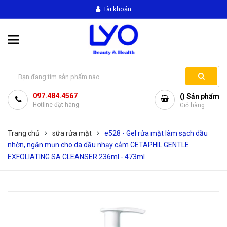
Tài khoản
097.484.4567
(
) Sản phẩm
Hotline đặt hàng
Giỏ hàng
Trang chủ
sữa rửa mặt
e528 - Gel rửa mặt làm sạch dầu
nhờn, ngăn mụn cho da dầu nhạy cảm CETAPHIL GENTLE
EXFOLIATING SA CLEANSER 236ml - 473ml