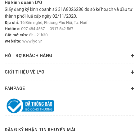
3. Hỗ trợ giảm tình trạng mụn ẩn, mụn đầu đen, mụn đầu
Hộ kinh doanh LYO
trắng, chủ động giúp ngăn mụn từ gốc nhờ hiệu quả làm
Giấy đăng ký kinh doanh số 31A8026286 do sở kế hoạch và đầu tư
sạch sâu vượt trội
thành phố Huế cấp ngày 02/11/2020.
Địa chỉ:
16 Bến nghé, Phường Phú Hội, Tp. Huế
4. Giúp làm mờ các vết thâm mụn, giúp làn da đều màu hơn
Hotline:
097.484.4567
-
0917.842.567
chỉ sau 2 ngày
Giờ mở cửa:
8h - 21h30
Website:
www.lyo.vn
6. Giúp thúc đẩy quá trình tái tạo tế bào da mới nhanh hơn,
từ đó giúp làn da đều màu, sáng khỏe và rạng rỡ hơn chỉ sau
HỖ TRỢ KHÁCH HÀNG
7 ngày
7. Được chứng minh lâm sàng giúp giảm đến -38% các vấn
GIỚI THIỆU VỀ LYO
đề da nhạy cảm & giảm đến 45% tình trạng da mẩn đỏ chỉ
sau 7 ngày
FANPAGE
- Dạng gel trong, hòa với nước tạo bọt mịn
- Công thức an toàn & lành tính: không gây dị ứng, không
hương liệu, không paraben, không gây bít tắc.
ĐĂNG KÝ NHẬN TIN KHUYẾN MÃI