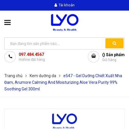
Tài khoản
097.484.4567
(
) Sản phẩm
Hotline đặt hàng
Giỏ hàng
Trang chủ
Kem dưỡng da
e547 - Gel Dưỡng Chiết Xuất Nha
Đam, Arumore Calming And Moisturizing Aloe Vera Purity 99%
Soothing Gel 300ml