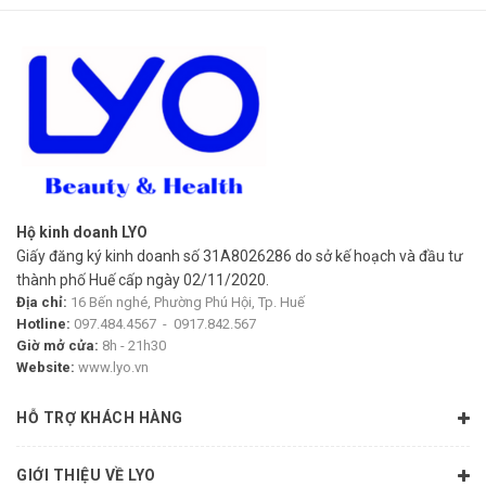
Làm mát, giảm mẩn đỏ, ngứa rát sau cạo lông hoặc tẩy
lông.
Dùng như mặt nạ cấp ẩm, gel cạo râu, dưỡng thể sau tắm,
hoặc ủ tóc phục hồi.
Thích hợp sử dụng hằng ngày cho cả nam và nữ, mọi loại da.
Hộ kinh doanh LYO
📌 HƯỚNG DẪN SỬ DỤNG:
Giấy đăng ký kinh doanh số 31A8026286 do sở kế hoạch và đầu tư
thành phố Huế cấp ngày 02/11/2020.
Lấy một lượng gel vừa đủ, thoa nhẹ lên vùng da cần làm dịu
Địa chỉ:
16 Bến nghé, Phường Phú Hội, Tp. Huế
hoặc dưỡng ẩm.
Hotline:
097.484.4567
-
0917.842.567
Giờ mở cửa:
8h - 21h30
Massage nhẹ nhàng đến khi gel thẩm thấu hoàn toàn.
Website:
www.lyo.vn
Có thể sử dụng nhiều lần trong ngày nếu cần.
HỖ TRỢ KHÁCH HÀNG
Bảo quản nơi khô ráo, thoáng mát hoặc để trong tủ lạnh để
tăng hiệu quả làm mát da.
GIỚI THIỆU VỀ LYO