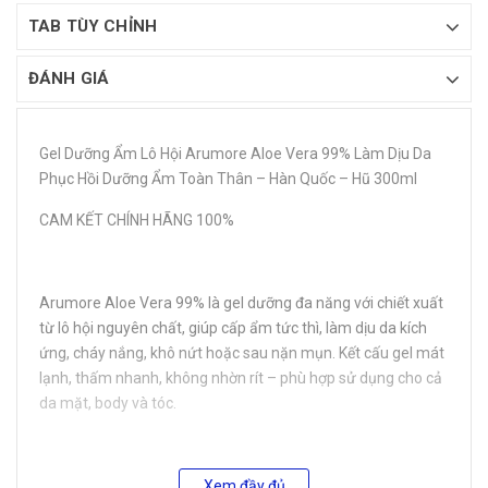
TAB TÙY CHỈNH
ĐÁNH GIÁ
Gel Dưỡng Ẩm Lô Hội Arumore Aloe Vera 99% Làm Dịu Da
Phục Hồi Dưỡng Ẩm Toàn Thân – Hàn Quốc – Hũ 300ml
CAM KẾT CHÍNH HÃNG 100%
Arumore Aloe Vera 99% là gel dưỡng đa năng với chiết xuất
từ lô hội nguyên chất, giúp cấp ẩm tức thì, làm dịu da kích
ứng, cháy nắng, khô nứt hoặc sau nặn mụn. Kết cấu gel mát
lạnh, thấm nhanh, không nhờn rít – phù hợp sử dụng cho cả
da mặt, body và tóc.
💧 THÀNH PHẦN CHÍNH CỦA GEL DƯỠNG ẨM LÔ HỘI
Xem đầy đủ