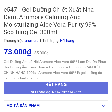
e547 - Gel Dưỡng Chiết Xuất Nha
Đam, Arumore Calming And
Moisturizing Aloe Vera Purity 99%
Soothing Gel 300ml
Thương hiệu:
arumore
| Tình trạng:
Hết hàng
73.000₫
85.000₫
Gel Dưỡng Ẩm Lô Hội Arumore Aloe Vera 99% Làm Dịu Da Phục
Hồi Dưỡng Ẩm Toàn Thân – Hàn Quốc – Hũ 300ml CAM KẾT
CHÍNH HÃNG 100% Arumore Aloe Vera 99% là gel dưỡng đa
năng với chiết xuất từ...
HẾT HÀNG
VUI LÒNG GỌI NGAY 097.484.4567
MÔ TẢ SẢN PHẨM