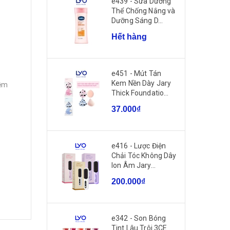
e439 - Sữa Dưỡng
Thể Chống Nắng và
Dưỡng Sáng D...
Hết hàng
e451 - Mút Tán
Kem Nền Dày Jary
iệm
Thick Foundatio...
37.000₫
e416 - Lược Điện
Chải Tóc Không Dây
Ion Âm Jary...
200.000₫
e342 - Son Bóng
Tint Lâu Trôi 3CE