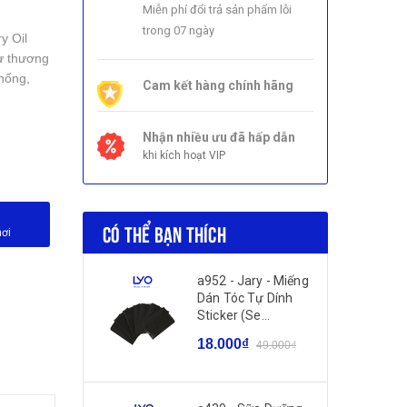
Miễn phí đổi trả sản phẩm lỗi
trong 07 ngày
y Oil
từ thương
thống,
Cam kết hàng chính hãng
Nhận nhiều ưu đã hấp dẫn
khi kích hoạt VIP
CÓ THỂ BẠN THÍCH
nơi
a952 - Jary - Miếng
Dán Tóc Tự Dính
Sticker (Se...
18.000₫
49.000₫