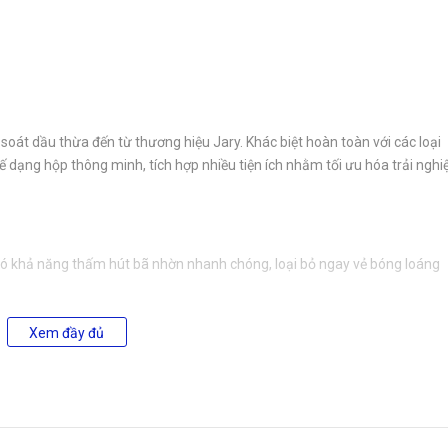
soát dầu thừa đến từ thương hiệu Jary. Khác biệt hoàn toàn với các loại
 dạng hộp thông minh, tích hợp nhiều tiện ích nhằm tối ưu hóa trải ngh
p có khả năng thấm hút bã nhờn nhanh chóng, loại bỏ ngay vẻ bóng loáng
dầu thừa, hoàn toàn không làm trôi hay ảnh hưởng đến lớp kem nền, phấn
Xem đầy đủ
lành tính, không chứa hương liệu nhân tạo, phù hợp cho nhiều loại da
trang, dễ dàng mang theo trong túi xách hay ví trang điểm.