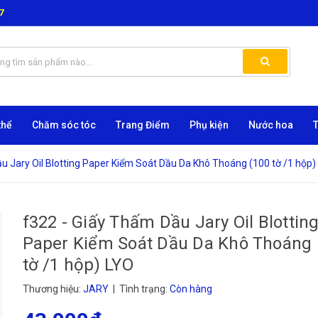
7
thể
Chăm sóc tóc
Trang Điểm
Phụ kiện
Nước hoa
u Jary Oil Blotting Paper Kiểm Soát Dầu Da Khô Thoáng (100 tờ /1 hộp)
f322 - Giấy Thấm Dầu Jary Oil Blottin
Paper Kiểm Soát Dầu Da Khô Thoáng 
tờ /1 hộp) LYO
Thương hiệu:
JARY
| Tình trạng:
Còn hàng