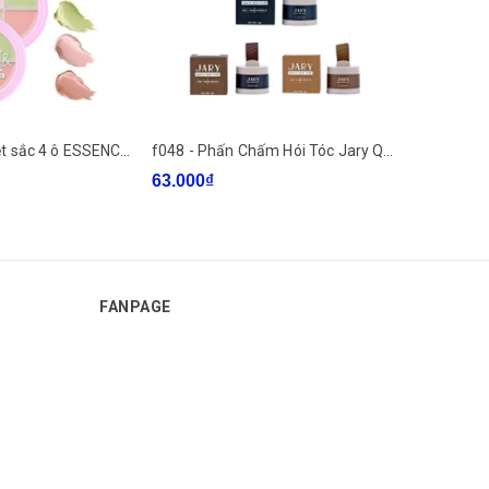
f330 - Bảng triệt sắc 4 ô ESSENCE CORRECT & CONCEAL colour correcting palette 4,4g LYO
f048 - Phấn Chấm Hói Tóc Jary Quick Hair Puff Che Khuyết Điểm Phủ Hói Chân Tóc 4g LYO
63.000₫
16.000₫
FANPAGE