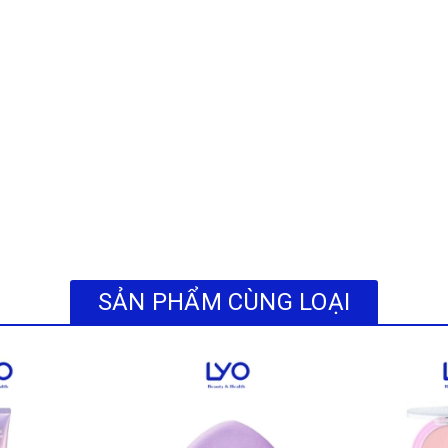
giúp bạn dễ dàng quan sát gương mặt và dặm giấy chính xác.
mút có lớp keo dính nhẹ, giúp bạn lấy từng tờ giấy ra một cách vệ sinh
c tờ giấy bên trong luôn sạch sẽ, tránh bụi bẩn từ môi trường.
 da tốt nhất, bạn nên thực hiện theo các bước sau:
SẢN PHẨM CÙNG LOẠI
ên xấp giấy để lấy ra một tờ.
vùng da tiết nhiều dầu như vùng chữ T (trán, mũi, cằm) và hai bên má.
ấy hút sạch dầu. Lưu ý: Không miết hoặc chà xát mạnh để tránh làm tổn