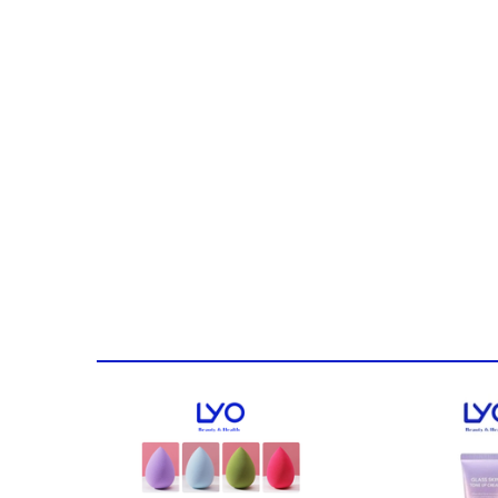
Ưu điểm:
****Thiết kế thông minh 3-trong-1 tiện lợi
- Gương soi mini: Được gắn sẵn bên trong nắp hộp, 
- Bông mút dặm phấn chuyên dụng: Mặt dưới của bông 
mà không cần dùng tay chạm trực tiếp.
- Hộp đựng nhỏ gọn: Chất liệu chắc chắn, bảo quản cá
Hướng dẫn sử dụng
Để sản phẩm phát huy tối đa công dụng và bảo vệ làn
Bước 1: Mở hộp, dùng mặt dính của bông mút ấn nhẹ l
Bước 2: Chạm nhẹ bông mút (đã dính giấy) lên những 
Bước 3: Giữ nhẹ khoảng 3 - 5 giây tại mỗi vùng để gi
thương da.