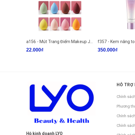
a156 - Mút Trang Điểm Makeup Jary SPONGE - Full Box
22.000₫
350.000₫
HỖ TRỢ
Chính sác
Phương th
Chính sác
Chính sách
Hộ kinh doanh LYO