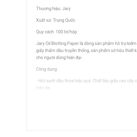
Thương hiệu: Jary
Xuất xứ: Trung Quốc
Quy cách: 100 tờ/hộp
Jary Oil Blotting Paper là dòng sản phẩm hỗ trợ kiểm 
giấy thấm dầu truyền thống, sản phẩm sở hữu thiết kế
cho người dùng hiện đại.
Công dụng:
- Hút sạch dầu thừa hiệu quả: Chất liệu giấy cao cấ
trên da.
- Bảo vệ lớp trang điểm: Sản phẩm chỉ lấy đi lượng 
phủ của bạn.
- Thành phần an toàn: Được làm từ bột giấy tự nhiên 
- Thiết kế thẩm mỹ: Vỏ hộp có màu sắc hiện đại, thời 