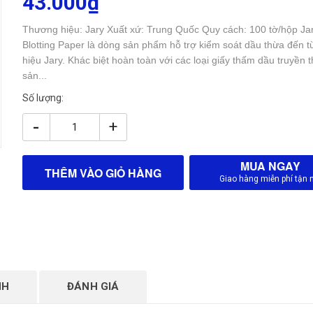
43.000₫
Thương hiệu: Jary Xuất xứ: Trung Quốc Quy cách: 100 tờ/hộp Jar
Blotting Paper là dòng sản phẩm hỗ trợ kiểm soát dầu thừa đến 
hiệu Jary. Khác biệt hoàn toàn với các loại giấy thấm dầu truyền 
sản...
Số lượng:
-
+
MUA NGAY
THÊM VÀO GIỎ HÀNG
Giao hàng miễn phí tận 
NH
ĐÁNH GIÁ