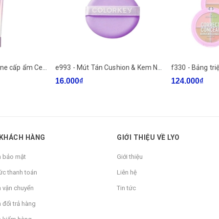
f357 - Kem nâng tone cấp ẩm Cell Fusion C Glass Skin Tone Up Cream 50ml
e993 - Mút Tán Cushion & Kem Nền Colorkey Giúp Lớp Nền Mịn Đều Tự Nhiên LYO
16.000₫
124.000₫
 KHÁCH HÀNG
GIỚI THIỆU VỀ LYO
h bảo mật
Giới thiệu
ức thanh toán
Liên hệ
h vận chuyển
Tin tức
 đổi trả hàng