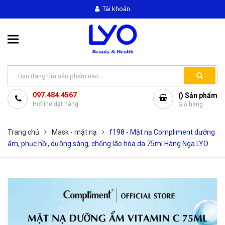
Tài khoản
097.484.4567
(
) Sản phẩm
Hotline đặt hàng
Giỏ hàng
Trang chủ
Mask - mặt nạ
f198 - Mặt nạ Compliment dưỡng
ẩm, phục hồi, dưỡng sáng, chống lão hóa da 75ml Hàng Nga LYO