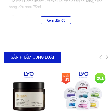
1. Mặt nạ Compliment Vitamin C dưỡng da trắng sáng, căng
bóng, đều màu 75ml
- Phù hợp với mọi loại da, đặc biệt là da xỉn màu, thiếu sức
Xem đầy đủ
sống
- Vitamin C (Sodium Ascorbyl Phosphate/SAP): Giúp dưỡng
trắng da, mờ thâm nám, trẻ hóa da. Dạng ổn định, bền vững
và dễ dung nạp, giảm nguy cơ k.ích ứng và lên mụn.
SẢN PHẨM CÙNG LOẠI
2. Mặt nạ Compliment Hyaluronic Acid cấp nước, dưỡng ẩm,
làm căng bóng da 75ml
Giá sốc
Sale
- Phù hợp với mọi loại da, da nhạy cảm, da thiếu nước, thiếu
- 18%
sức sống
- Hyaluronic Acid: Thấm sâu vào da và dưỡng ẩm toàn diện,
giúp da căng bóng, khoẻ mạnh, cải thiện kết cấu da.
- Niacinamide: Làm đều màu da, làm mờ thâm đen, thâm đỏ