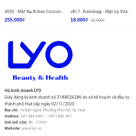
do mụn. Đồng thời tăng cường hàng rào bảo vệ da, hỗ trợ
giảm mụn và kiểm soát bã nhờn.
d592 - Mặt Nạ Bí Đao Cocoon Winter Melon Face Mask 100ml
c817 - Banobagi - Mặt nạ Vita Genic (JELLY MASK)
255.000₫
18.000₫
22.000₫
3. Mặt nạ Compliment Vitamin Complex dưỡng ẩm, phục
hồi da 75ml
- Phù hợp với mọi loại da, đặc biệt là da nhạy cảm, da yếu, dễ
kích ứng
4. Mặt nạ Compliment Collagen tăng độ săn chắc, đàn hồi,
nâng cơ 75ml
Hộ kinh doanh LYO
Giấy đăng ký kinh doanh số 31A8026286 do sở kế hoạch và đầu tư
- Phù hợp với mọi loại da, đặc biệt là da chảy xệ, thiếu đàn
thành phố Huế cấp ngày 02/11/2020.
hồi, có nhiều nếp nhăn.
Địa chỉ:
16 Bến nghé, Phường Phú Hội, Tp. Huế
Hotline:
097.484.4567
-
0917.842.567
- Collagen, Elastin: Khôi phục, tái tạo cấu trúc da. Ngăn chặn
Giờ mở cửa:
8h - 21h30
quá trình lão hóa, duy trì độ ẩm, tăng cường độ đàn hồi, săn
Website:
www.lyo.vn
chắc của da, làm mờ các nếp nhăn, vết chân chim, chống