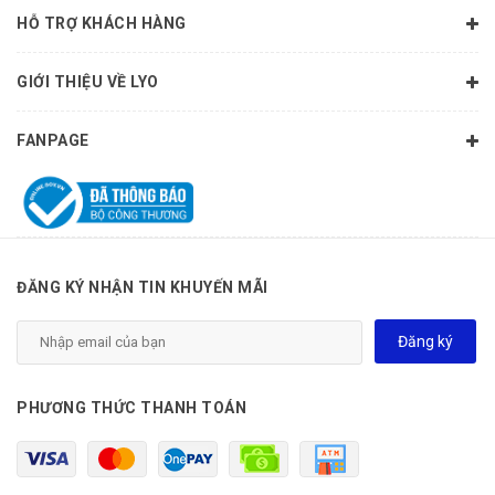
chảy xệ, nhăn nheo hiệu quả.
HỖ TRỢ KHÁCH HÀNG
GIỚI THIỆU VỀ LYO
FANPAGE
ĐĂNG KÝ NHẬN TIN KHUYẾN MÃI
Đăng ký
PHƯƠNG THỨC THANH TOÁN