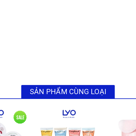
hiết kế để phù hợp với mọi loại da, ngay cả da nhạy cảm hoặc da đang
h sẵn, giúp sử dụng nhanh chóng và dễ dàng.
oát bã nhờn.
 bào chết và đổi mới tế bào.
hờn và có đặc tính kháng khuẩn.
SẢN PHẨM CÙNG LOẠI
ân bằng và bảo vệ hệ vi sinh vật của da.
 bị khô sau khi sử dụng.
Sale