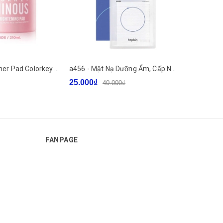
f274, f273 - Toner Pad Colorkey Luminous Hỗ Trợ Dưỡng Sáng, Cấp Ẩm, Làm Dịu Da Phù hợp với da nhạy cảm LYO
a456 - Mặt Nạ Dưỡng Ẩm, Cấp Nước Hiệu Quả Beplain Multi Hyaluronic Acid Mask Hàn Quốc 25ml
25.000₫
11.500₫
40.000₫
FANPAGE