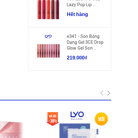
Lazy Pop Lip ...
Hết hàng
e341 - Son Bóng
Dạng Gel 3CE Drop
Glow Gel Son ...
219.000₫
Giá sốc
Giá sốc
Mới
- 38%
- 60%