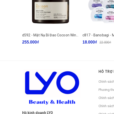
Giảm dầu thừa, điều tiết bã nhờn và thanh lọc da.
Giảm mụn đầu đen và ngăn ngừa mụn tái phát.
Làm mềm và cải thiện kết cấu da.
Giảm kích thước lỗ chân lông.
d592 - Mặt Nạ Bí Đao Cocoon Winter Melon Face Mask 100ml
Cân bằng và làm dịu da.
255.000₫
18.000₫
22.000₫
ĐỐI TƯỢNG SỬ DỤNG
Da hỗn hợp, da dầu, da dễ nổi mụn.
HỖ TRỢ
Phù hợp cho cả da nhạy cảm
Chính sác
Phương th
Chính sác
HƯỚNG DẪN SỬ DỤNG
Chính sách
Sau khi rửa mặt, nhẹ nhàng vuốt miếng pad lên da t
Hộ kinh doanh LYO