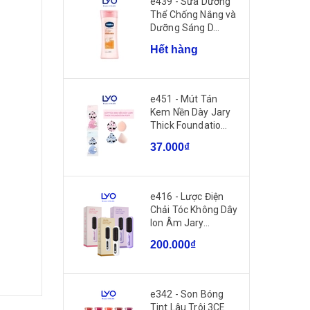
e439 - Sữa Dưỡng
Thể Chống Nắng và
Dưỡng Sáng D...
Hết hàng
e451 - Mút Tán
Kem Nền Dày Jary
Thick Foundatio...
37.000₫
e416 - Lược Điện
Chải Tóc Không Dây
Ion Âm Jary...
n
200.000₫
e342 - Son Bóng
Tint Lâu Trôi 3CE