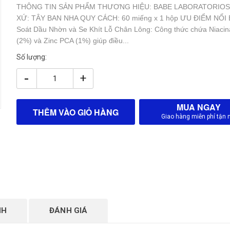
THÔNG TIN SẢN PHẨM THƯƠNG HIỆU: BABE LABORATORIOS
XỨ: TÂY BAN NHA QUY CÁCH: 60 miếng x 1 hộp ƯU ĐIỂM NỔI 
Soát Dầu Nhờn và Se Khít Lỗ Chân Lông: Công thức chứa Niaci
(2%) và Zinc PCA (1%) giúp điều...
Số lượng:
-
+
MUA NGAY
THÊM VÀO GIỎ HÀNG
Giao hàng miễn phí tận 
NH
ĐÁNH GIÁ