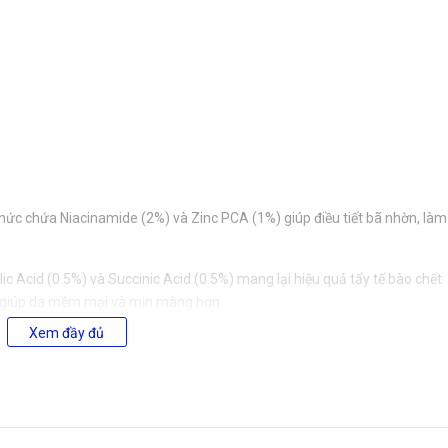
hức chứa Niacinamide (2%) và Zinc PCA (1%) giúp điều tiết bã nhờn, làm
ic Acid (0.5%) và Succinic Acid (0.5%) mang lại hiệu quả tẩy tế bào chết
o, giúp da mềm mại và mịn màng hơn.
Xem đầy đủ
c tính kháng khuẩn và điều tiết bã nhờn, giúp giảm mụn, ngăn ngừa mụ
cs (3%) giúp nuôi dưỡng và cân bằng hệ vi sinh vật, góp phần bảo vệ da