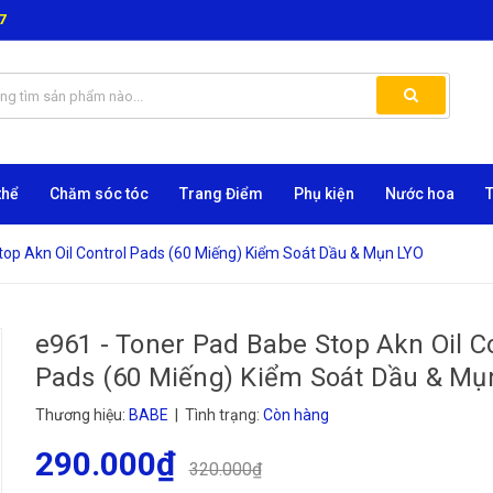
7
thể
Chăm sóc tóc
Trang Điểm
Phụ kiện
Nước hoa
top Akn Oil Control Pads (60 Miếng) Kiểm Soát Dầu & Mụn LYO
e961 - Toner Pad Babe Stop Akn Oil C
Pads (60 Miếng) Kiểm Soát Dầu & Mụ
Thương hiệu:
BABE
| Tình trạng:
Còn hàng
290.000₫
320.000₫