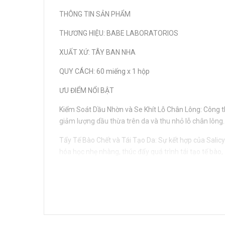
THÔNG TIN SẢN PHẨM
THƯƠNG HIỆU: BABE LABORATORIOS
XUẤT XỨ: TÂY BAN NHA
QUY CÁCH: 60 miếng x 1 hộp
ƯU ĐIỂM NỔI BẬT
Kiểm Soát Dầu Nhờn và Se Khít Lỗ Chân Lông: Công t
giảm lượng dầu thừa trên da và thu nhỏ lỗ chân lông.
Tẩy Tế Bào Chết và Tái Tạo Da: Sự kết hợp của Salicyl
hóa học nhẹ nhàng, thúc đẩy quá trình tái tạo tế bà
Giảm Mụn và Ngăn Ngừa Bít Tắc: Các hoạt chất có đặ
tái phát và giảm mụn đầu đen.
Cân Bằng Hệ Vi Sinh Vật Da: Bổ sung Pre- & Postbioti
khỏe mạnh từ bên trong.