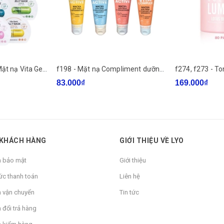
c817 - Banobagi - Mặt nạ Vita Genic (JELLY MASK)
f198 - Mặt nạ Compliment dưỡng ẩm, phục hồi, dưỡng sáng, chống lão hóa da 75ml Hàng Nga LYO
83.000₫
169.000₫
 KHÁCH HÀNG
GIỚI THIỆU VỀ LYO
h bảo mật
Giới thiệu
ức thanh toán
Liên hệ
h vận chuyển
Tin tức
 đổi trả hàng
heo chuyển động tròn.