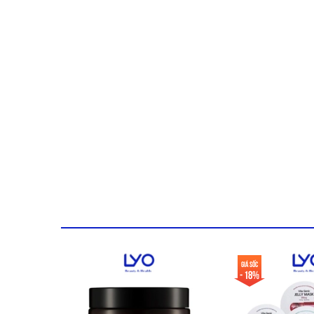
Dịu Nhẹ, An Toàn cho Da Nhạy Cảm: Công thức được t
được , không gây kích ứng.
Tiện Lợi và Đa Năng: Dạng pad đã được tẩm dung dịc
THÀNH PHẦN CHÍNH
Niacinamide 2%: Giúp thu nhỏ lỗ chân lông và kiểm s
Salicylic Acid 0.5% + Succinic Acid 0.5%: Hỗ trợ tẩy tế
Zinc PCA 1% + Azeloglycine 3%: Hỗ trợ điều tiết bã n
Pre- & Postbiotics 3% (Lactobacillus Ferment): Giúp c
Hyaluronic Acid 0.05%: Cung cấp độ ẩm, giữ da không
Giá sốc
Panthenol 1%: Giúp làm dịu và phục hồi da.
- 18%
CÔNG DỤNG