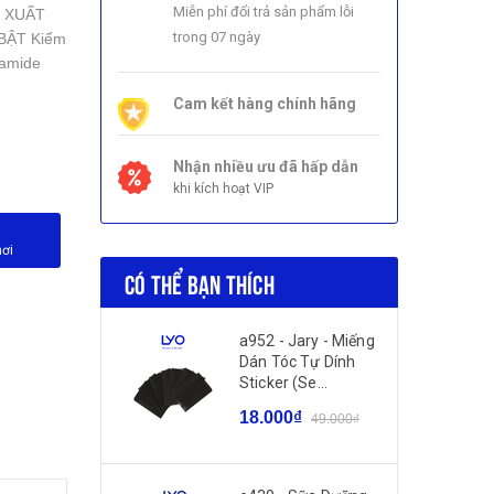
Miễn phí đổi trả sản phẩm lỗi
 XUẤT
trong 07 ngày
BẬT Kiểm
namide
Cam kết hàng chính hãng
Nhận nhiều ưu đã hấp dẫn
khi kích hoạt VIP
nơi
CÓ THỂ BẠN THÍCH
a952 - Jary - Miếng
Dán Tóc Tự Dính
Sticker (Se...
18.000₫
49.000₫