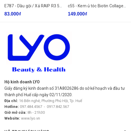
E787 - Dầu gội / Xả RAIP R3 500ml
c55 - Kem ủ tóc Biotin Collagen Voudioty Pink Essence 500ml - Phục hồi hư tổn, dưỡng ẩm, óng ả
Làm ướt tóc và da đầu.
83.000₫
149.000₫
Lấy một lượng vừa đủ, thoa trực tiếp lên da đầu.
Massage nhẹ nhàng đến khi hạt muối tan dần.
Xả sạch lại với nước và tiếp tục gội đầu như bình thường.
Sử dụng 1–2 lần mỗi tuần, dùng trước bước gội đầu để đạt
hiệu quả tốt nhất.
Xuất xứ thương hiệu:
Hộ kinh doanh LYO
Việt Nam
Giấy đăng ký kinh doanh số 31A8026286 do sở kế hoạch và đầu tư
thành phố Huế cấp ngày 02/11/2020.
Địa chỉ:
16 Bến nghé, Phường Phú Hội, Tp. Huế
Hotline:
097.484.4567
-
0917.842.567
Giờ mở cửa:
8h - 21h30
Website:
www.lyo.vn