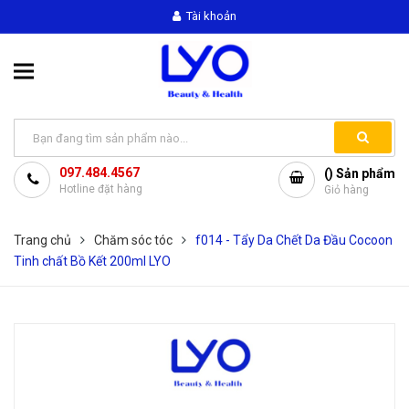
Tài khoản
097.484.4567
(
) Sản phẩm
Hotline đặt hàng
Giỏ hàng
Trang chủ
Chăm sóc tóc
f014 - Tẩy Da Chết Da Đầu Cocoon
Tinh chất Bồ Kết 200ml LYO