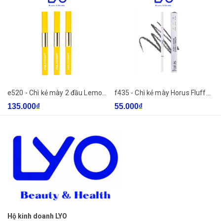
e520 - Chì kẻ mày 2 đầu Lemonade Dual Eyebrow 2.75g
f435 - Chì kẻ mày Horus Fluffy Define Blend Eyebrow 0.1g
135.000₫
55.000₫
Hộ kinh doanh LYO