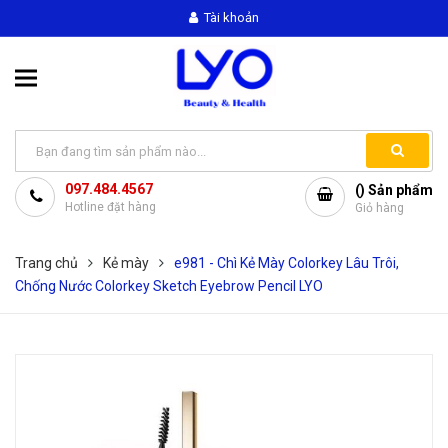
Tài khoản
097.484.4567
(
) Sản phẩm
Hotline đặt hàng
Giỏ hàng
Trang chủ
Kẻ mày
e981 - Chì Kẻ Mày Colorkey Lâu Trôi,
Chống Nước Colorkey Sketch Eyebrow Pencil LYO