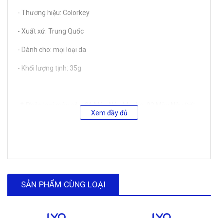
- Thương hiệu: Colorkey
- Xuất xứ: Trung Quốc
- Dành cho: mọi loại da
- Khối lượng tịnh: 35g
💕 Phân loại màu sắc: 01 Màu Nâu Mocha, 02 Màu Nâu Đất,
Xem đầy đủ
03 Màu Xám Đá Sao
💕 Hạn sử dụng: 3 năm
SẢN PHẨM CÙNG LOẠI