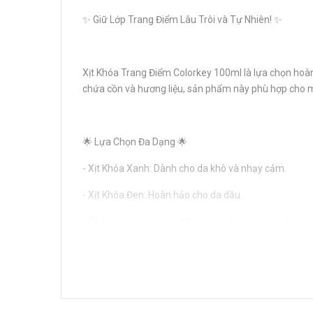
✨ Giữ Lớp Trang Điểm Lâu Trôi và Tự Nhiên! ✨
Xịt Khóa Trang Điểm Colorkey 100ml là lựa chọn hoàn
chứa cồn và hương liệu, sản phẩm này phù hợp cho mọ
🌟 Lựa Chọn Đa Dạng 🌟
- Xịt Khóa Xanh: Dành cho da khô và nhạy cảm.
- Xịt Khóa Đen: Hoàn hảo cho da dầu.
- Phiên Bản IceCream: Mang lại hiệu ứng căng bóng t
💡 Hướng Dẫn Sử Dụng 💡
Lắc đều chai, giữ cách mặt 20–30cm và xịt đều khắp m