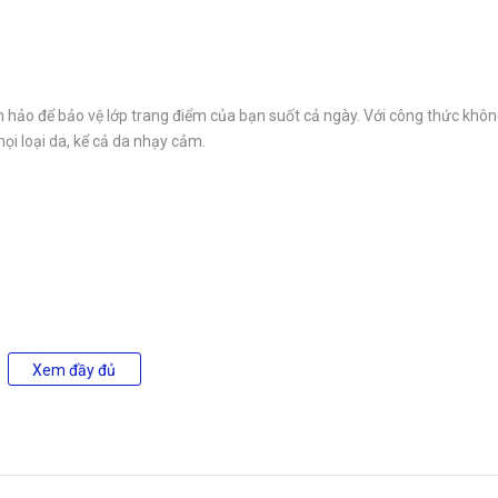
 hảo để bảo vệ lớp trang điểm của bạn suốt cả ngày. Với công thức khô
i loại da, kể cả da nhạy cảm.
uyệt đẹp.
Xem đầy đủ
ặt. Sử dụng trước và sau khi trang điểm để đạt hiệu quả tốt nhất.