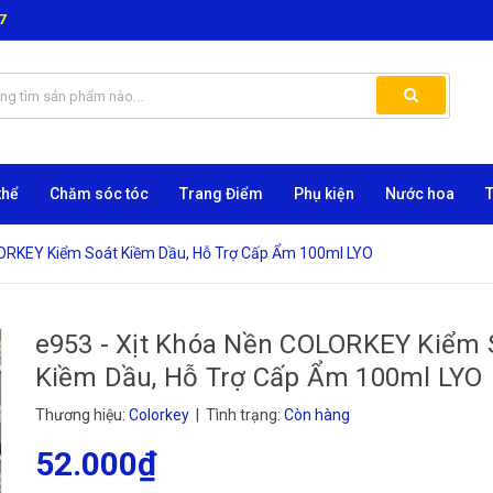
7
thể
Chăm sóc tóc
Trang Điểm
Phụ kiện
Nước hoa
LORKEY Kiểm Soát Kiềm Dầu, Hỗ Trợ Cấp Ẩm 100ml LYO
e953 - Xịt Khóa Nền COLORKEY Kiểm 
Kiềm Dầu, Hỗ Trợ Cấp Ẩm 100ml LYO
Thương hiệu:
Colorkey
| Tình trạng:
Còn hàng
52.000₫