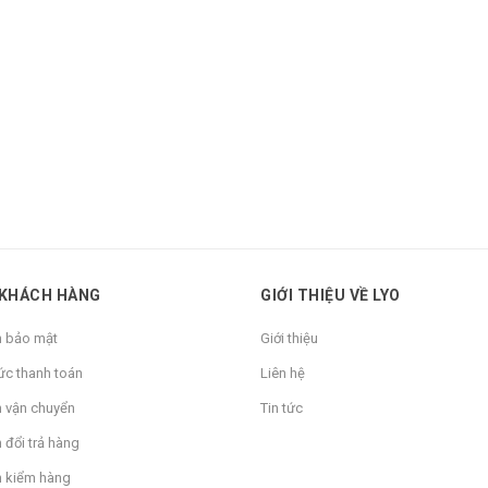
 KHÁCH HÀNG
GIỚI THIỆU VỀ LYO
h bảo mật
Giới thiệu
ức thanh toán
Liên hệ
h vận chuyển
Tin tức
 đổi trả hàng
h kiểm hàng