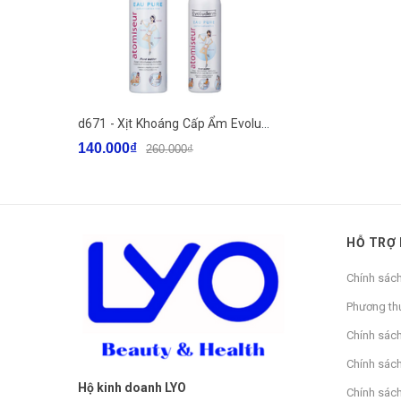
d671 - Xịt Khoáng Cấp Ẩm Evoluderm Atomiseur Eau Pure Spray Mist
140.000₫
260.000₫
HỖ TRỢ
Chính sác
Phương th
Chính sác
Chính sách
Hộ kinh doanh LYO
Chính sác