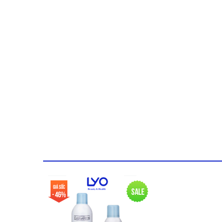
❗ Lưu Ý: Sản phẩm không có bảo hành.
Giá sốc
Sale
- 46%