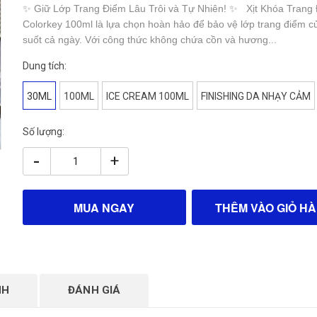
✨ Giữ Lớp Trang Điểm Lâu Trôi và Tự Nhiên! ✨ Xịt Khóa Trang
Colorkey 100ml là lựa chọn hoàn hảo để bảo vệ lớp trang điểm c
suốt cả ngày. Với công thức không chứa cồn và hương...
Dung tích:
30ML
100ML
ICE CREAM 100ML
FINISHING DA NHẠY CẢM
Số lượng:
-
+
MUA NGAY
THÊM VÀO GIỎ H
NH
ĐÁNH GIÁ