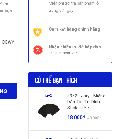
Miễn phí đổi trả sản phẩm lỗi
 Điểm
ủa bạn
trong 07 ngày
Cam kết hàng chính hãng
DEWY
Nhận nhiều ưu đã hấp dẫn
khi kích hoạt VIP
CÓ THỂ BẠN THÍCH
ÀNG
a952 - Jary - Miếng
Dán Tóc Tự Dính
Sticker (Se...
18.000₫
49.000₫