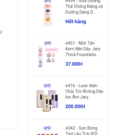
e439 - Sữa Dưỡng
Thể Chống Nắng và
Dưỡng Sáng D...
Hết hàng
ng
e451 - Mút Tán
Kem Nền Dày Jary
Thick Foundatio...
37.000₫
e416 - Lược Điện
Chải Tóc Không Dây
Ion Âm Jary...
200.000₫
e342 - Son Bóng
Tint Lâu Trôi 3CE