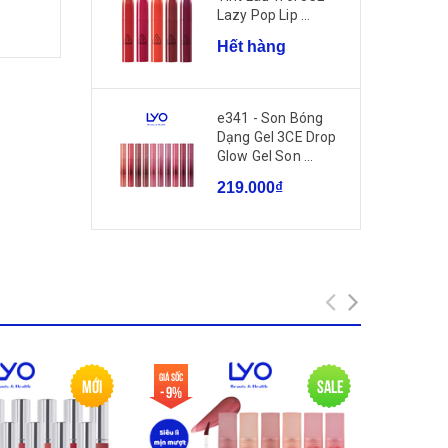
Lazy Pop Lip ...
Hết hàng
e341 - Son Bóng
Dạng Gel 3CE Drop
Glow Gel Son ...
219.000₫
Giá sốc
Giá sốc
Mới
Sale
- 9%
- 72%