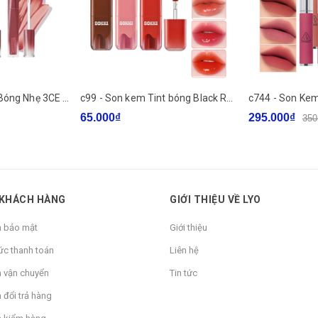
e983 - Son Pha Lê Bóng Nhẹ 3CE Misty Lip Bare (Mẫu mới 2026) LYO
c99 - Son kem Tint bóng Black Rouge Glow Bokki Tint full màu
65.000₫
295.000₫
350
 KHÁCH HÀNG
GIỚI THIỆU VỀ LYO
h bảo mật
Giới thiệu
ức thanh toán
Liên hệ
h vận chuyển
Tin tức
 đổi trả hàng