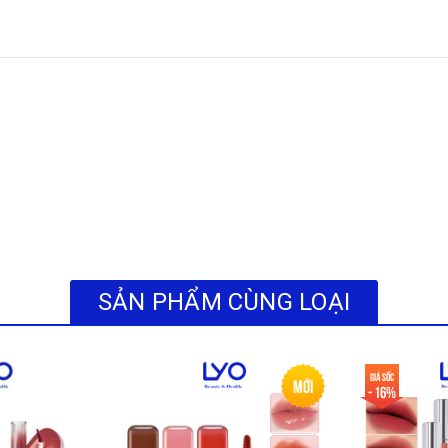
SẢN PHẨM CÙNG LOẠI
Giá sốc
Mới
- 16%