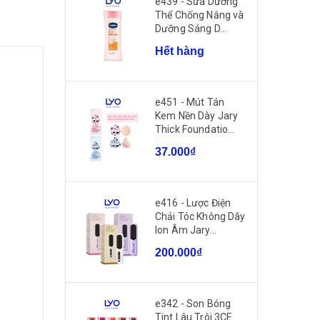
e439 - Sữa Dưỡng
Thể Chống Nắng và
Dưỡng Sáng D...
Hết hàng
e451 - Mút Tán
Kem Nền Dày Jary
Thick Foundatio...
37.000₫
e416 - Lược Điện
Chải Tóc Không Dây
Ion Âm Jary...
200.000₫
e342 - Son Bóng
Tint Lâu Trôi 3CE