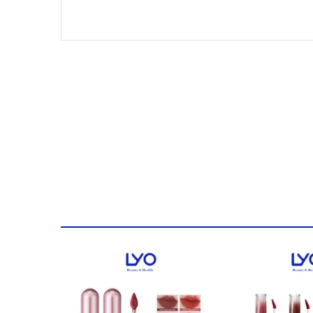
R608: Đỏ xí muội
B620: Trà cam đào
O611: Cam ngọt gừng
R247: Hồng đào
R608: Đỏ nâu caramel
R666: Đỏ cổ điển