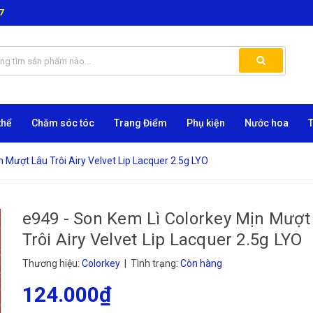
7
thể
Chăm sóc tóc
Trang Điểm
Phụ kiện
Nước hoa
 Mượt Lâu Trôi Airy Velvet Lip Lacquer 2.5g LYO
e949 - Son Kem Lì Colorkey Mịn Mượt
Trôi Airy Velvet Lip Lacquer 2.5g LYO
Thương hiệu:
Colorkey
| Tình trạng:
Còn hàng
124.000₫