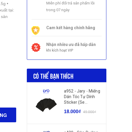
Miễn phí đổi trả sản phẩm lỗi
.5g •
uất tại:
trong 07 ngày
 sản
Cam kết hàng chính hãng
Nhận nhiều ưu đã hấp dẫn
khi kích hoạt VIP
CÓ THỂ BẠN THÍCH
a952 - Jary - Miếng
Dán Tóc Tự Dính
Sticker (Se...
18.000₫
49.000₫
ÀNG