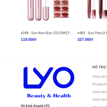
e948 - Son Kem Bùn COLORKEY Lip Mud 2g LYO
119.000₫
327.000₫
HỖ TRỢ
Chính sác
Phương th
Chính sác
Chính sách
Hộ kinh doanh LYO