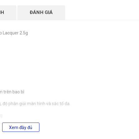
NH
ĐÁNH GIÁ
ip Lacquer 2.5g
m trên bao bì
 độ phân giải màn hình và sắc tố da.
ng
Xem đầy đủ
iờ"