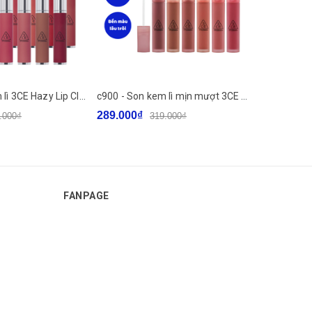
c744 - Son Kem lì 3CE Hazy Lip Clay 4g
c900 - Son kem lì mịn mượt 3CE Blur Water Tint 4.6g
289.000₫
65.000₫
.000₫
319.000₫
FANPAGE