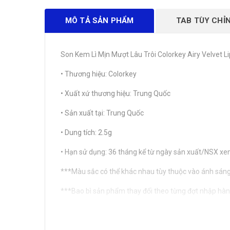
MÔ TẢ SẢN PHẨM
TAB TÙY CHỈ
Son Kem Lì Mịn Mượt Lâu Trôi Colorkey Airy Velvet L
• Thương hiệu: Colorkey
• Xuất xứ thương hiệu: Trung Quốc
• Sản xuất tại: Trung Quốc
• Dung tích: 2.5g
• Hạn sử dụng: 36 tháng kể từ ngày sản xuất/NSX xe
***Màu sắc có thể khác nhau tùy thuộc vào ánh sáng,
***Bao bì sản phẩm thay đổi theo từng đợt nhập hà
THÔNG TIN CHI TIÊT
"Hàng hóa luôn sẵn sàng và được gửi trong vòng 24 g