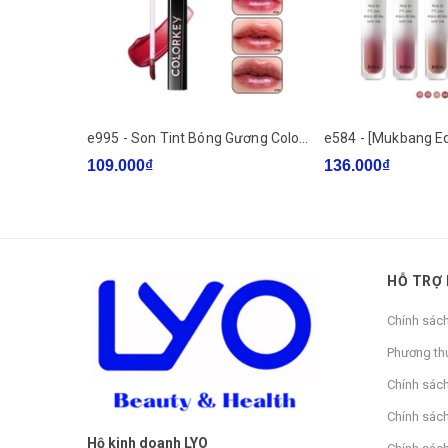
Nếu sản phẩm có lỗi kỹ thuật, việc bồi hoàn sẽ được 
Thương mại Hàn Quốc.
Nước sản xuất: Trung Quốc
Nhà sản xuất: L’Oréal Korea
e995 - Son Tint Bóng Gương Colorkey Airy Lip Mirror Series 2.5g LYO
109.000₫
136.000₫
Hạn sử dụng: 36 tháng kể từ ngày sản xuất, 24 tháng
HỖ TRỢ
Chính sác
Phương th
Chính sác
Chính sách
Hộ kinh doanh LYO