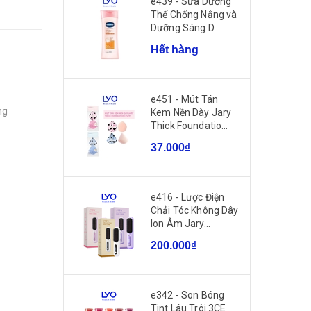
e439 - Sữa Dưỡng
Thể Chống Nắng và
Dưỡng Sáng D...
Hết hàng
e451 - Mút Tán
ng
Kem Nền Dày Jary
Thick Foundatio...
37.000₫
e416 - Lược Điện
Chải Tóc Không Dây
Ion Âm Jary...
200.000₫
e342 - Son Bóng
Tint Lâu Trôi 3CE