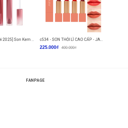
e721 - [Mẫu mới 2025] Son Kem Lì 3CE Velvet Lip Tint Plush (NEW) mềm mịn môi, lâu trôi LYO
c534 - SON THỎI LÌ CAO CẤP - JARY - POWER MATTE LIPSTICK.
225.000₫
348.000₫
400.000₫
FANPAGE