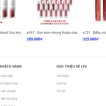
thực hiện theo tiêu chuẩn giải quyết khiếu nại của Ủy ban Công bằng
e584 - [Mukbang Edition] Son tint bóng lâu trôi, bền màu BBIA Water Fit Tint 4g
e597 - Son kem nhung thuần chay, nhẹ môi BBIA Last Velvet Tint MLBB Re-new Version 5g đủ màu
165.000₫
315.000₫
 sau khi mở nắp.
 KHÁCH HÀNG
GIỚI THIỆU VỀ LYO
h bảo mật
Giới thiệu
ức thanh toán
Liên hệ
h vận chuyển
Tin tức
 đổi trả hàng