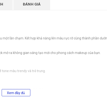
NH
ĐÁNH GIÁ
 sau một lần chạm. Kết hợp khả năng lên màu rực rỡ cùng thành phần dưỡ
ick mở ra không gian sáng tạo mới cho phong cách makeup của bạn.
 tone màu trendy và trẻ trung.
m, đồng thời dưỡng ẩm cho môi.
Xem đầy đủ
ấn sáng tạo cá nhân.