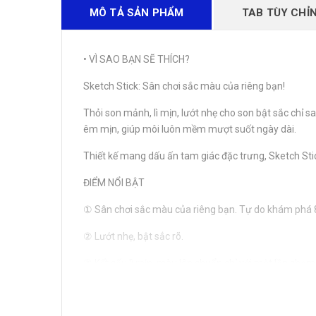
MÔ TẢ SẢN PHẨM
TAB TÙY CHỈ
• VÌ SAO BẠN SẼ THÍCH?
Sketch Stick: Sân chơi sắc màu của riêng bạn!
Thỏi son mảnh, lì mịn, lướt nhẹ cho son bật sắc chỉ
êm mịn, giúp môi luôn mềm mượt suốt ngày dài.
Thiết kế mang dấu ấn tam giác đặc trưng, Sketch St
ĐIỂM NỔI BẬT
① Sân chơi sắc màu của riêng bạn. Tự do khám phá 8
② Lướt nhẹ, bật sắc rõ.
③ Kết cấu lì mịn, màu lên chuẩn chỉ với một lần chạ
④ Thiết kế tam giác biểu tượng 3CE, mang đậm dấu 