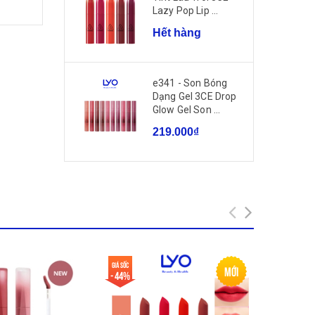
Lazy Pop Lip ...
Hết hàng
e341 - Son Bóng
Dạng Gel 3CE Drop
g
Glow Gel Son ...
219.000₫
Giá sốc
Giá sốc
Mới
- 44%
- 13%