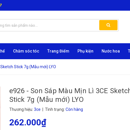
7
thể
Chăm sóc tóc
Trang Điểm
Phụ kiện
Nước hoa
 Sketch Stick 7g (Mẫu mới) LYO
e926 - Son Sáp Màu Mịn Lì 3CE Sketc
Stick 7g (Mẫu mới) LYO
Thương hiệu:
3ce
| Tình trạng:
Còn hàng
262.000₫