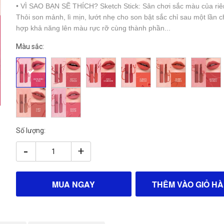
• VÌ SAO BẠN SẼ THÍCH? Sketch Stick: Sân chơi sắc màu của riê
Thỏi son mảnh, lì mịn, lướt nhẹ cho son bật sắc chỉ sau một lần 
hợp khả năng lên màu rực rỡ cùng thành phần...
Màu sắc:
Số lượng:
-
+
MUA NGAY
THÊM VÀO GIỎ H