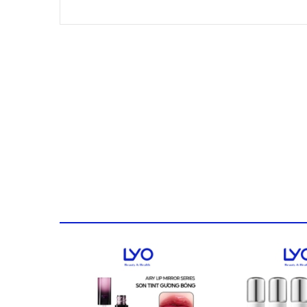
⑤ Packaging trẻ trung, tinh tế: chạm mịn tay, họa tiế
Thành phần: Xem chi tiết thành phần của từng sắc son
Khối lượng tịnh: 2g
• LƯU Ý KHI SỬ DỤNG:
A. Nếu xuất hiện các dấu hiệu bất thường khi sử dụng
dùng và tham khảo ý kiến bác sĩ da liễu.
B. Không sử dụng trên vùng da bị tổn thương hoặc kí
C. Bảo quản và sử dụng:
1. Để xa tầm tay trẻ em.
2. Tránh ánh nắng trực tiếp và nơi có nhiệt độ cao.
• HƯỚNG DẪN SỬ DỤNG:
Thoa nhẹ và đều lên môi hoặc gò má để tạo hiệu ứng
• CAM KẾT CHẤT LƯỢNG: