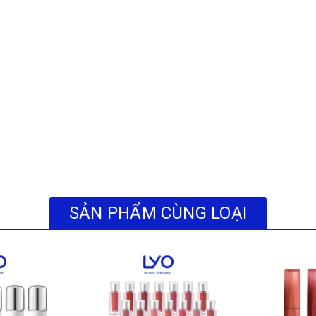
t sketch độc đáo.
 trong tài liệu đính kèm.
 (nổi mẩn đỏ, sưng hoặc ngứa, đặc biệt khi tiếp xúc ánh nắng), hãy ngưn
ch ứng.
SẢN PHẨM CÙNG LOẠI
 màu tự nhiên.