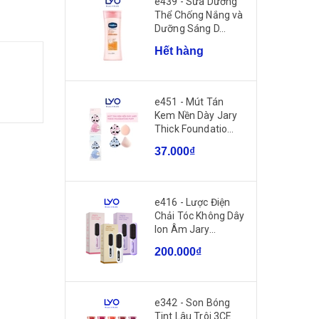
e439 - Sữa Dưỡng
Thể Chống Nắng và
Dưỡng Sáng D...
Hết hàng
e451 - Mút Tán
Kem Nền Dày Jary
Thick Foundatio...
37.000₫
e416 - Lược Điện
Chải Tóc Không Dây
Ion Âm Jary...
200.000₫
e342 - Son Bóng
Tint Lâu Trôi 3CE