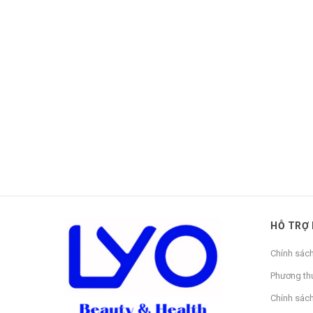
HỖ TRỢ
Chính sác
Phương th
Chính sác