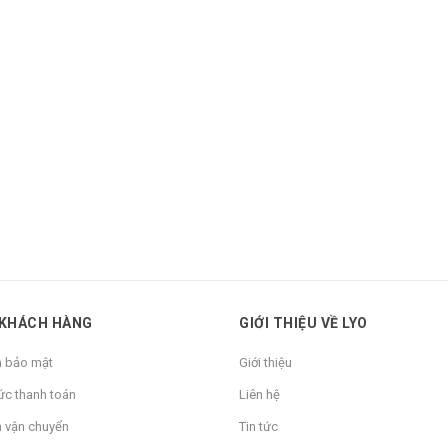
 KHÁCH HÀNG
GIỚI THIỆU VỀ LYO
h bảo mật
Giới thiệu
ức thanh toán
Liên hệ
h vận chuyển
Tin tức