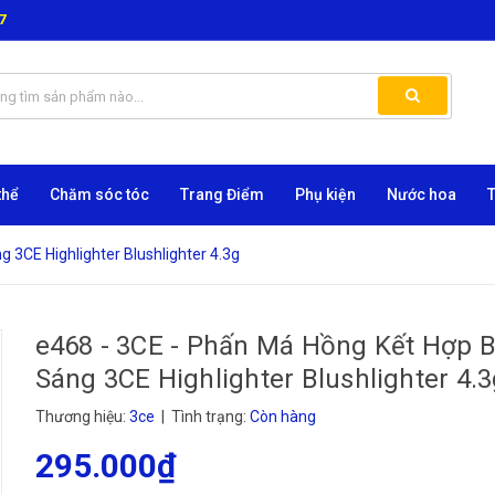
7
thể
Chăm sóc tóc
Trang Điểm
Phụ kiện
Nước hoa
 3CE Highlighter Blushlighter 4.3g
e468 - 3CE - Phấn Má Hồng Kết Hợp B
Sáng 3CE Highlighter Blushlighter 4.
Thương hiệu:
3ce
| Tình trạng:
Còn hàng
295.000₫