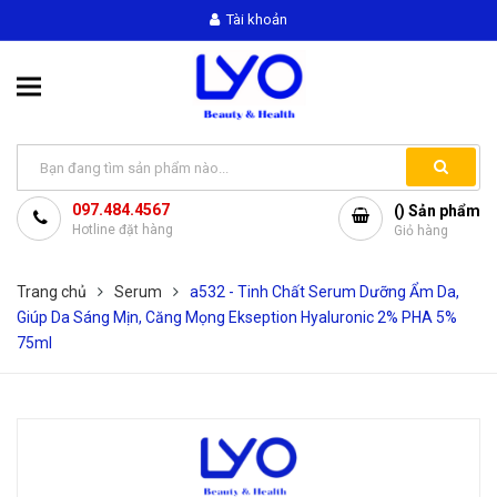
Tài khoản
097.484.4567
(
) Sản phẩm
Hotline đặt hàng
Giỏ hàng
Trang chủ
Serum
a532 - Tinh Chất Serum Dưỡng Ẩm Da,
Giúp Da Sáng Mịn, Căng Mọng Ekseption Hyaluronic 2% PHA 5%
75ml