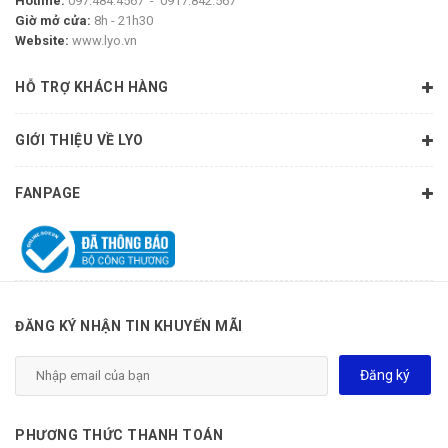
Hotline:
097.484.4567
-
0917.842.567
giảm nếp nhăn
Giờ mở cửa:
8h - 21h30
Website:
www.lyo.vn
- Cải thiện kết cấu và độ mềm mại của da
HỖ TRỢ KHÁCH HÀNG
- Giữ ẩm giúp da sáng và căng mọng
GIỚI THIỆU VỀ LYO
CHỐNG CHỈ ĐỊNH
FANPAGE
- Da mụn quá phát chưa kiểm soát
- Da đang kích ứng, herpes, eczema...
- Nhạy cảm với các thành phần của sản phẩm.
ĐĂNG KÝ NHẬN TIN KHUYẾN MÃI
HƯỚNG DẪN SỬ DỤNG:
Đăng ký
- Rửa mặt sạch trước khi sử dụng, lấy một lượng sản phẩm
vừa đủ thoa hết mặt, xài tối sau
PHƯƠNG THỨC THANH TOÁN