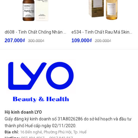
d608 - Tinh Chất Chống Nhăn Căng Bóng Da MEDI-PEEL Bor -Tox Peptide Ampoule Medi Peel Bortox 30ml.
e534 - Tinh Chất Rau Má Skin1004 Madagascar Centella Ampoule 30ml 55ml 100ml
207.000₫
109.000₫
300.000₫
209.000₫
Hộ kinh doanh LYO
Giấy đăng ký kinh doanh số 31A8026286 do sở kế hoạch và đầu tư
CÔNG DỤNG:
thành phố Huế cấp ngày 02/11/2020.
Địa chỉ:
16 Bến nghé, Phường Phú Hội, Tp. Huế
- Giảm tình trạng thô ráp, thu nhỏ kích thước lỗ chân lông và