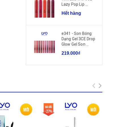
Lazy Pop Lip ...
Hết hàng
e341 - Son Bóng
Dạng Gel 3CE Drop
Glow Gel Son ...
219.000₫
Giá sốc
Giá sốc
Mới
Mới
- 27%
- 52%