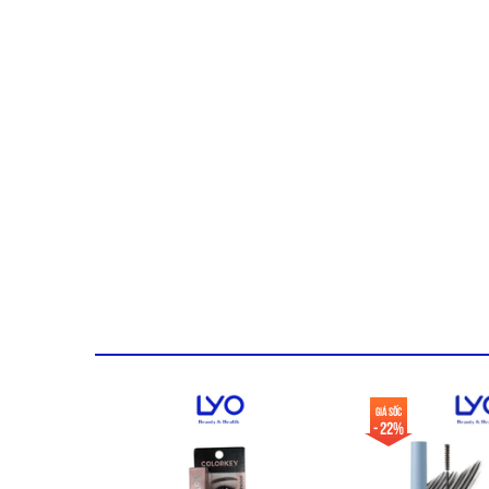
Giá sốc
- 22%