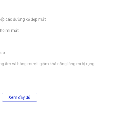
 xếp các đường kẻ đẹp mắt
cho mí mắt
keo
ng ẩm và bóng mượt, giảm khả năng lông mi bị rụng
Xem đầy đủ
cần thiết.