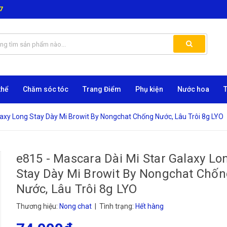
7
thể
Chăm sóc tóc
Trang Điểm
Phụ kiện
Nước hoa
laxy Long Stay Dày Mi Browit By Nongchat Chống Nước, Lâu Trôi 8g LYO
e815 - Mascara Dài Mi Star Galaxy Lo
Stay Dày Mi Browit By Nongchat Chố
Nước, Lâu Trôi 8g LYO
Thương hiệu:
Nong chat
| Tình trạng:
Hết hàng