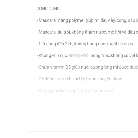
CÔNG DỤNG:
- Mascara màng polyme, giúp mi dài, dày, cong, sắp
- Mascara lâu trôi, không thấm nước, mồ hôi và dầu 
- Giữ dáng đến 24h, không bóng nhờn suốt cả ngày
- Không vón cục, không khô, bong tróc, không có vết 
- Chứa vitamin B5 giúp nuôi dưỡng lông mi được dưỡ
- Dễ dàng lau sạch với tẩy trang chuyên dụng
- Không gây kích ứng vùng da quanh mắt.
CÁCH SỬ DỤNG:
- Vặn mở nắp và dùng cọ chải từ gốc mi đến ngọn mi.
- Có thể chải nhiều lần để mi trông dài và dày hơn khi 