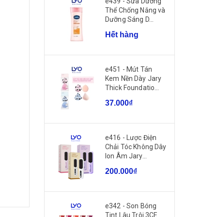
e439 - Sữa Dưỡng
Thể Chống Nắng và
Dưỡng Sáng D...
Hết hàng
e451 - Mút Tán
Kem Nền Dày Jary
Thick Foundatio...
37.000₫
e416 - Lược Điện
Chải Tóc Không Dây
Ion Âm Jary...
200.000₫
e342 - Son Bóng
Tint Lâu Trôi 3CE