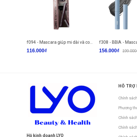
f094 - Mascara giúp mi dài và cong tự nhiên Colorkey Long & Dense Mascara 4.5 g
116.000₫
156.000₫
199.000
HỖ TRỢ
Chính sác
Phương th
Chính sác
Chính sách
Hộ kinh doanh LYO