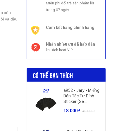
Miễn phí đổi trả sản phẩm lỗi
trong 07 ngày
ắp xếp
ôi và dầu
..
Cam kết hàng chính hãng
Nhận nhiều ưu đã hấp dẫn
khi kích hoạt VIP
CÓ THỂ BẠN THÍCH
a952 - Jary - Miếng
Dán Tóc Tự Dính
Sticker (Se...
18.000₫
49.000₫