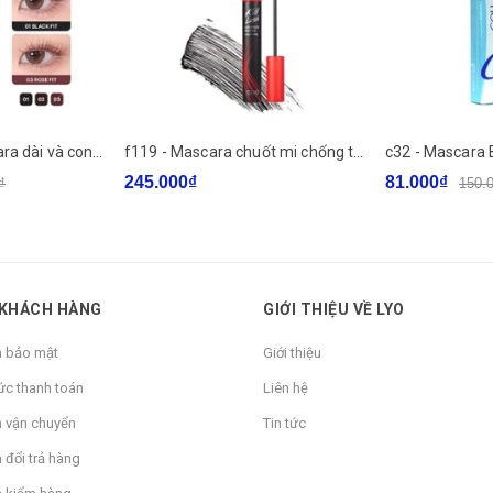
f308 - BBIA - Mascara dài và cong mi Never Die Mascara Slim
f119 - Mascara chuốt mi chống trôi Clio Kill Lash Superproof 7g LYO
245.000₫
81.000₫
₫
150.
 KHÁCH HÀNG
GIỚI THIỆU VỀ LYO
h bảo mật
Giới thiệu
ức thanh toán
Liên hệ
h vận chuyển
Tin tức
 đổi trả hàng