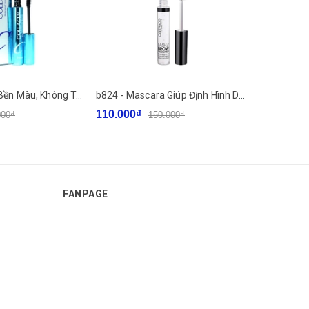
c32 - Mascara Bền Màu, Không Trôi Enough Collagen Waterproof Volume Duy Trì Hàng Mi Cong Vút Mascara Hàn Quốc 9ml
b824 - Mascara Giúp Định Hình Dáng Lông Mi, Lông Mày 2 Trong 1 Catrice Lash & Brow Designer 6ml
110.000₫
111.000₫
000₫
150.000₫
FANPAGE