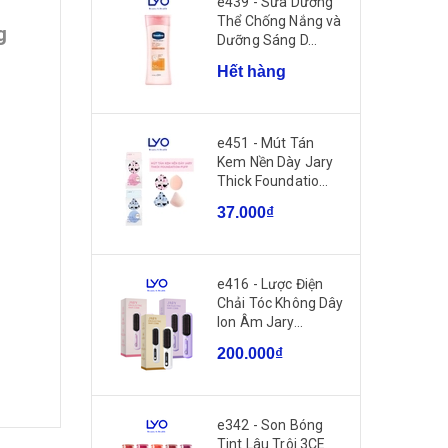
e439 - Sữa Dưỡng
Thể Chống Nắng và
g
Dưỡng Sáng D...
Hết hàng
e451 - Mút Tán
Kem Nền Dày Jary
Thick Foundatio...
37.000₫
e416 - Lược Điện
Chải Tóc Không Dây
Ion Âm Jary...
200.000₫
e342 - Son Bóng
Tint Lâu Trôi 3CE