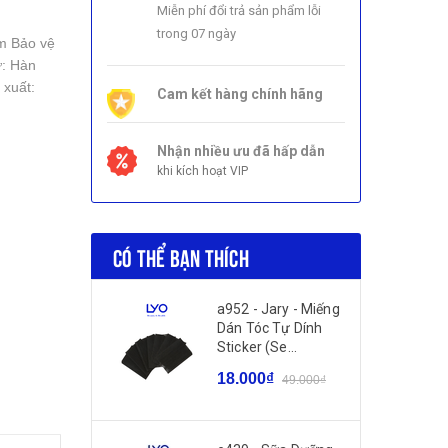
Miễn phí đổi trả sản phẩm lỗi
trong 07 ngày
m Bảo vệ
: Hàn
 xuất:
Cam kết hàng chính hãng
Nhận nhiều ưu đã hấp dẫn
khi kích hoạt VIP
CÓ THỂ BẠN THÍCH
a952 - Jary - Miếng
Dán Tóc Tự Dính
Sticker (Se...
18.000₫
49.000₫