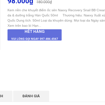
98.000₫
180.000₫
Kem nền che khuyết điểm ốc sên Naexy Recovery Snail BB Crea
da & dưỡng trắng Hàn Quốc 50ml Thương hiệu: Naexy Xuất xứ
Quốc Dung tích: 50ml Loại da khuyên dùng: Mọi loại da Ngày sản
Xem trên bao bì Hạn...
HẾT HÀNG
VUI LÒNG GỌI NGAY 097.484.4567
NH
ĐÁNH GIÁ