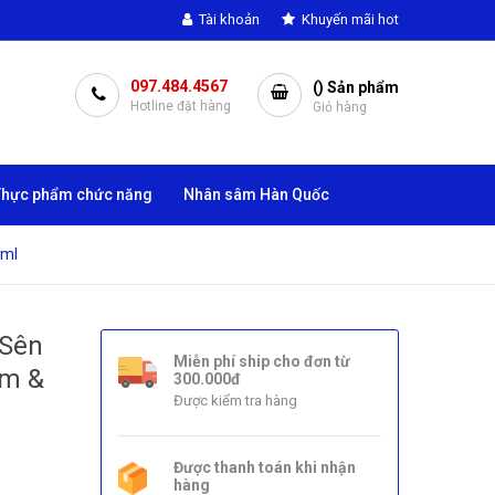
Tài khoản
Khuyến mãi hot
097.484.4567
(
) Sản phẩm
Hotline đặt hàng
Giỏ hàng
Thực phẩm chức năng
Nhân sâm Hàn Quốc
0ml
 Sên
Miễn phí ship cho đơn từ
ẩm &
300.000đ
Được kiểm tra hàng
Được thanh toán khi nhận
hàng