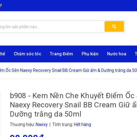
7
thể
Chăm sóc tóc
Trang Điểm
Phụ kiện
Nước hoa
ểm Ốc Sên Naexy Recovery Snail BB Cream Giữ ẩm & Dưỡng trắng da 5
b908 - Kem Nền Che Khuyết Điểm Ốc
Naexy Recovery Snail BB Cream Giữ 
Dưỡng trắng da 50ml
Thương hiệu:
Naexy
| Tình trạng:
Hết hàng