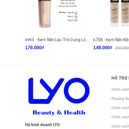
Thương hiệu: Naexy
Xuất xứ: Hàn Quốc
e965 - Kem Nền Lâu Trôi Dạng Lỏng Colorkey Long Lasting Flawless Liquid Foundation 30gr LYO
176.000₫
149.000₫
250.000
Dung tích: 50ml
Loại da khuyên dùng: Mọi loại da
Ngày sản xuất: Xem trên bao bì
HỖ TRỢ
Hạn sử dụng: 03 năm kể từ ngày sản xuất
Chính sác
Phương th
THÔNG TIN CHI TIẾT:
Chính sác
THÀNH PHẦN;
Chính sách
Hộ kinh doanh LYO
Chính sác
- Dịch nhầy ốc sên: Thành phần Mucin giúp duy trì độ