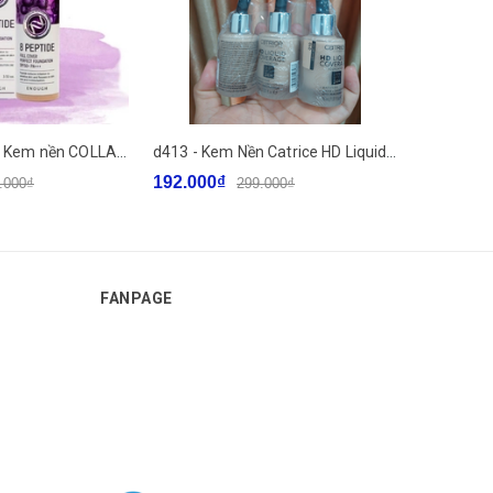
c26 - ENOUGH - Kem nền COLLAGEN 3IN1 ENOUGH COLLAGEN WHITENING MOISTURE FOUNDATION 100ml
d413 - Kem Nền Catrice HD Liquid Coverage Foundation Last Upto 24h 30ml
192.000₫
.000₫
299.000₫
FANPAGE