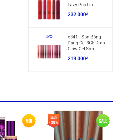
Lazy Pop Lip ...
232.000₫
e341 - Son Bóng
Dạng Gel 3CE Drop
Glow Gel Son ...
219.000₫
Giá sốc
Mới
Sale
- 36%