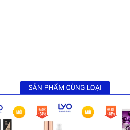
SẢN PHẨM CÙNG LOẠI
Giá sốc
Giá sốc
Mới
Mới
- 34%
- 48%