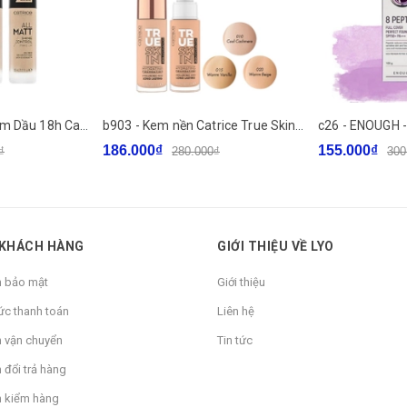
b758 - Kem Nền Kiềm Dầu 18h Catrice All Matt Plus Shine Control Make Up Che Phủ Cao, Lâu Trôi Suốt 18h 30ml
b903 - Kem nền Catrice True Skin Hydrating Foundation Làm dịu da & Che mờ khuyết điểm 30ml
186.000₫
155.000₫
₫
280.000₫
300
 KHÁCH HÀNG
GIỚI THIỆU VỀ LYO
h bảo mật
Giới thiệu
ức thanh toán
Liên hệ
h vận chuyển
Tin tức
 đổi trả hàng
h kiểm hàng
 ẩm của bảo vệ làn da