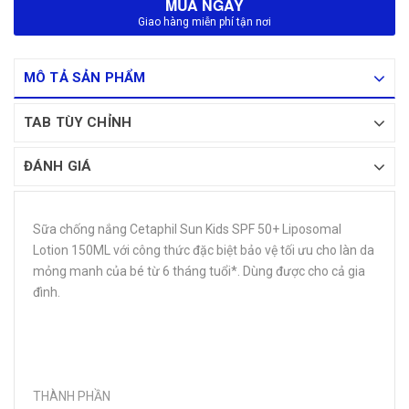
MUA NGAY
Giao hàng miễn phí tận nơi
MÔ TẢ SẢN PHẨM
TAB TÙY CHỈNH
ĐÁNH GIÁ
Sữa chống nắng Cetaphil Sun Kids SPF 50+ Liposomal
Lotion 150ML với công thức đặc biệt bảo vệ tối ưu cho làn da
mỏng manh của bé từ 6 tháng tuổi*. Dùng được cho cả gia
đình.
THÀNH PHẦN