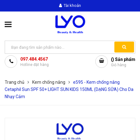
Tài khoản
097.484.4567
(
) Sản phẩm
Hotline đặt hàng
Giỏ hàng
Trang chủ
Kem chống nắng
e595 - Kem chống nắng
Cetaphil Sun SPF 50+ LIGHT SUN KIDS 150ML (DẠNG SỮA) Cho Da
Nhạy Cảm