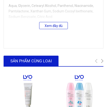
Aqua, Glycerin, Cetearyl Alcohol, Panthenol, Niacinamide,
Pantolactone, Xanthan Gum, Sodium Cocoyl Isethionate,
Sodium Benzoate, Citric Acid.
Xem đầy đủ
CÔNG DỤNG
CÔNG THỨC KHOA HỌC DỊU LÀNH CHO LÀN DA NHẠY CẢM
• Giúp bảo vệ da bé khỏi tác động của ánh nắng mặt trời và
tia UVA/UVB
SẢN PHẨM CÙNG LOẠI
• Chất sữa mỏng nhẹ, thấm nhanh trên da, giúp nuôi dưỡng
làn da nhạy cảm của bé với các thành phần dịu lành như:
Panthenol, Glycerin, Aloe Vera, Vitamin E.
• Không gây kích ứng và không gây cay mắt
• Sản phẩm nổi bật với:
KHÔNG CHỨA PARABEN