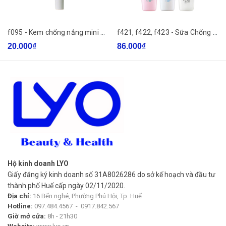
KHÔNG GÂY KÍCH ỨNG
f095 - Kem chống nắng mini Dr.Pepti UV Plus Tone Up Sunscreen 8ml
f421, f422, f423 - Sữa Chống Nắng Dưỡng Da Trắng Mịn Sunplay Skin Aqua Silky White Gel (Nắp Hồng), Ngừa Mụn (Nắp Xanh), Giữ Ẩm Sunplay Skin Aqua Uv Moisture Milk (Nắp Trắng)
KHÔNG GÂY CAY MẮT
20.000₫
86.000₫
ĐÃ ĐƯỢC BÁC SĨ DA LIỄU KIỂM NGHIỆM
HƯỚNG DẪN SỬ DỤNG
- Phù hợp cho bé từ 6 tháng tuổi trở lên. Dùng cho mặt và
toàn thân
- Thoa lên bề mặt da từ 15 - 20 phút trước khi tiếp xúc với
ánh nắng mặt trời. Lặp lại sau 2 giờ, đặc biệt sau khi bơi, tắm
Hộ kinh doanh LYO
hoặc ra nhiều mồ hôi
Giấy đăng ký kinh doanh số 31A8026286 do sở kế hoạch và đầu tư
thành phố Huế cấp ngày 02/11/2020.
Địa chỉ:
16 Bến nghé, Phường Phú Hội, Tp. Huế
Hotline:
097.484.4567
-
0917.842.567
Giờ mở cửa:
8h - 21h30