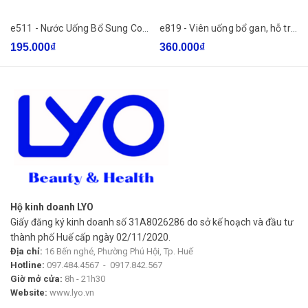
mượt, khỏe khoắn, không cần mỹ từ.
e511 - Nước Uống Bổ Sung Collagen Làm Đẹp Da Girl Collagen 1000mg Hộp 10 Chai x 100ml
e819 - Viên uống bổ gan, hỗ trợ chức năng gan Blackmores Milk Thistle (42 viên)
• Phù hợp người ăn lành – ăn nhẹ – kiểm soát cân nặng
195.000₫
360.000₫
Ít calo, giàu chất xơ – ăn vui miệng mà không áy náy.
Quy trình sản xuất
1. Chọn rong
Chỉ chọn rong sụn từ vùng nước biển trong lành, độ mặn và
khoáng ổn định – không phải rong nào cũng làm mứt được.
2. Làm sạch nhiều lần bằng nước RO
Hộ kinh doanh LYO
Giấy đăng ký kinh doanh số 31A8026286 do sở kế hoạch và đầu tư
Giảm vị mặn biển nhưng giữ lại khoáng chất tự nhiên.
thành phố Huế cấp ngày 02/11/2020.
Địa chỉ:
16 Bến nghé, Phường Phú Hội, Tp. Huế
3. Ướp thủ công
Hotline:
097.484.4567
-
0917.842.567
Giờ mở cửa:
8h - 21h30
Rong được ủ cùng gừng tươi, đường phèn xay mịn – không
Website:
www.lyo.vn
hương liệu, không màu nhân tạo.