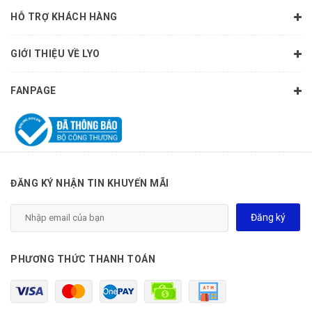
HỖ TRỢ KHÁCH HÀNG
4. Phơi trong nhà lồng kính
Đây là “bí quyết nắng”: chỉ cần quá chuẩn 30 phút là hương vị
GIỚI THIỆU VỀ LYO
đổi khác. Rong được theo dõi liên tục để đạt độ dẻo – khô –
thơm đúng điểm vàng.
FANPAGE
Dạng sợi nguyên bản – không cắt vụn, không ép khuôn. Ăn
là biết khác.
ĐĂNG KÝ NHẬN TIN KHUYẾN MÃI
Đăng ký
PHƯƠNG THỨC THANH TOÁN