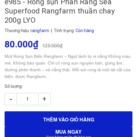
e985 - Rong sụn Phan Rang Sea
Superfood Rangfarm thuần chay
200g LYO
Thương hiệu:
rangfarm
| Tình trạng:
Còn hàng
80.000₫
125.000₫
Mứt Rong Sụn Biển Rangfarm – Ngọt lành từ vị nắng Không màu
mè. Không bảo quản. Chỉ có rong sụn nguyên bản, gừng ấm,
đường phèn thanh – và nắng thật. Mỗi sợi rong là một lát cắt của
biển, được Rangfarm...
Số lượng:
-
+
THÊM VÀO GIỎ HÀNG
MUA NGAY