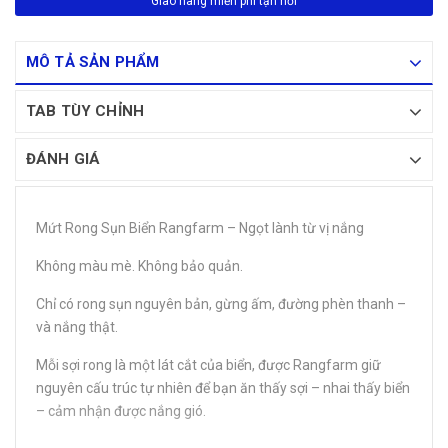
Giao hàng miễn phí tận nơi
MÔ TẢ SẢN PHẨM
TAB TÙY CHỈNH
ĐÁNH GIÁ
Mứt Rong Sụn Biển Rangfarm – Ngọt lành từ vị nắng
Không màu mè. Không bảo quản.
Chỉ có rong sụn nguyên bản, gừng ấm, đường phèn thanh –
và nắng thật.
Mỗi sợi rong là một lát cắt của biển, được Rangfarm giữ
nguyên cấu trúc tự nhiên để bạn ăn thấy sợi – nhai thấy biển
– cảm nhận được nắng gió.